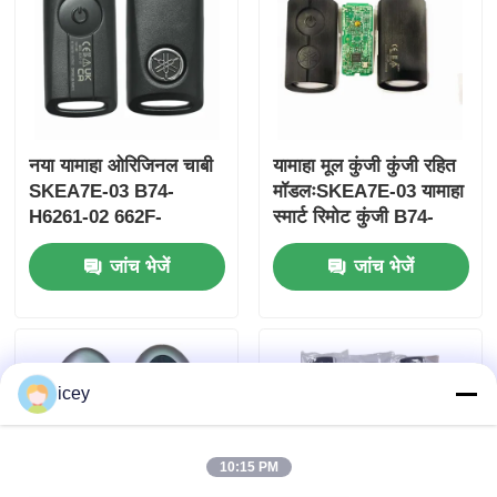
नया यामाहा ओरिजिनल चाबी
यामाहा मूल कुंजी कुंजी रहित
SKEA7E-03 B74-
मॉडलःSKEA7E-03 यामाहा
H6261-02 662F-
स्मार्ट रिमोट कुंजी B74-
SKEA7D03
H6261-02/662F-
जांच भेजें
जांच भेजें
SKEA7D03 के लिए
होम
icey
उत्पाद
10:15 PM
वीडियो