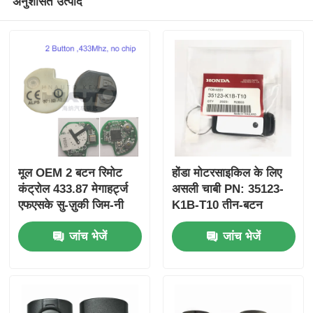
अनुशंसित उत्पाद
मूल OEM 2 बटन रिमोट
होंडा मोटरसाइकिल के लिए
कंट्रोल 433.87 मेगाहर्ट्ज
असली चाबी PN: 35123-
एफएसके सु-ज़ुकी जिम-नी
K1B-T10 तीन-बटन
2005-2017 के लिए बिना
FSK433.92MHz
जांच भेजें
जांच भेजें
चिप 37182-ए 7 के लिए
ID47chip रिमोट कार की
केवल थोक MOQ 50 पीसी
के लिए नियंत्रण