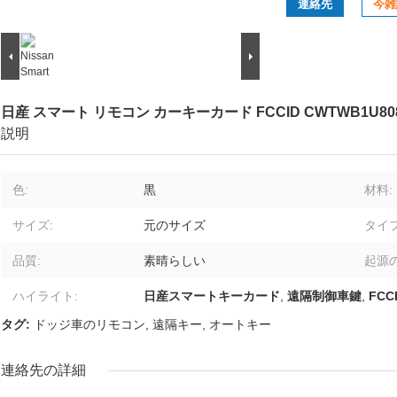
連絡先
今雑
日産 スマート リモコン カーキーカード FCCID CWTWB1U80
説明
色:
黒
材料:
サイズ:
元のサイズ
タイプ
品質:
素晴らしい
起源の
ハイライト:
日産スマートキーカード
,
遠隔制御車鍵
,
FCC
タグ:
ドッジ車のリモコン
,
遠隔キー
,
オートキー
連絡先の詳細