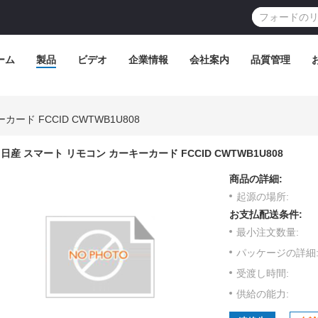
ーム
製品
ビデオ
企業情報
会社案内
品質管理
ード FCCID CWTWB1U808
日産 スマート リモコン カーキーカード FCCID CWTWB1U808
商品の詳細:
起源の場所:
お支払配送条件:
最小注文数量:
パッケージの詳細
受渡し時間:
供給の能力: