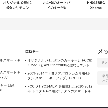
オリジナル OEM 2
ホンダのオートバ
HN015BBC
ボタンリモコン
イのキーPN:
Xhorse
433.87mhz FSK
35123-K1B-T10 3
XDMB11EN ES
スズキジムニー
ボタンの
ELV エミュレー
2005-2017 チップ
FSK433.92MHz
ー For Benz W2
なし 37182-A7 の
ID47チップリモコ
W207 W212
み制御卸売 MOQ
ンカーキー
50 個
メ
自動キー
バーサルスマートキ
オリジナル3+1ボタンのカーキーと FCCID
KR5V1XとA2C32522800の鍵なしエント
リー
 4A スマートキ
2009-2014年トヨタアバロンカムリ用4ボ
ャムリー
タン スマートキーフォブ、FCC ID
HYQ14AEM
トキー 日産
FCCID HYQ14AEM を搭載した2010-2012
06
年 トヨタ RAV4用の3ボタンのスマートキ
ーフォブ