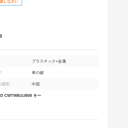
談しなさい
8
プラスチック+金属
:
車の鍵
場所:
中国
ID CWTWB1U808 キー