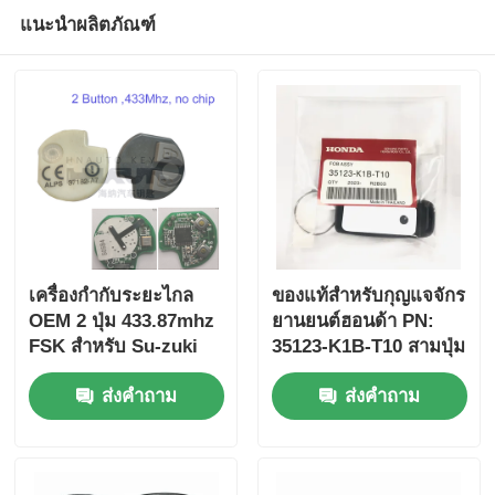
แนะนำผลิตภัณฑ์
เครื่องกํากับระยะไกล
ของแท้สําหรับกุญแจจักร
OEM 2 ปุ่ม 433.87mhz
ยานยนต์ฮอนด้า PN:
FSK สําหรับ Su-zuki
35123-K1B-T10 สามปุ่ม
Jim-ny 2005-2017 ไม่มี
FSK433.92MHz
ส่งคำถาม
ส่งคำถาม
ชิป 37182-A7 เพียงควบ
ID47chip กุญแจรถยนต์
คุมสําหรับขายส่ง MOQ
ไกล
50pcs