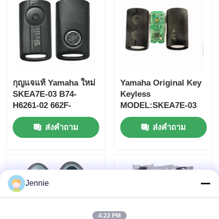
กุญแจแท้ Yamaha ใหม่
Yamaha Original Key
SKEA7E-03 B74-
Keyless
H6261-02 662F-
MODEL:SKEA7E-03
SKEA7D03
สําหรับ Yamaha Smart
ส่งคำถาม
ส่งคำถาม
Remote Key B74-
H6261-02/662F-
SKEA7D03
บ้าน
Jennie
ผลิตภัณฑ์
วิดีโอ
4:22 PM