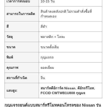
เวลาการส่งมอบ
10-15 วัน
สินค้าคงคลังปกติ ไม่รวมคำสั่งซื้อที่
สามารถในการผลิต
กำหนดเอง
สี
สีดำ
วัสดุ
พลาสติก + โลหะ
ขนาด
ขนาดดั้งเดิม
พิมพ์
กุญแจรถ
คุณภาพ
ยอดเยี่ยม
สถานที่กำเนิด
จีน
สมาร์ทคีย์การ์ด Nissan
,
คีย์รถรีโมท
,
แสงสูง:
FCCID CWTWB1U808 กุญแจ
กุญแจรถยนต์แบบสมาร์ทรีโมทคอนโทรลของ Nissan รุ่น