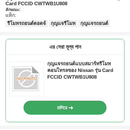
Card FCCID CWTWB1U808
ลักษณะ:
แท็ก:
รีโมทรถยนต์ดอดจ์
กุญแจรีโมท
กุญแจรถยนต์
এর সেরা মূল্য পান
กุญแจรถยนต์แบบสมาร์ทรีโมท
คอนโทรลของ Nissan รุ่น Card
FCCID CWTWB1U808
চালিয়ে