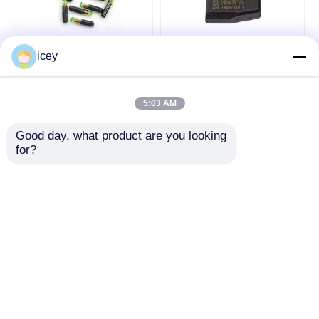
icey
ID48 트랜스포더 칩 타
토요타 2013 Wigo
고 프로 OEM 복사
Aygo 7939VA 칩 필리
ID48 칩
핀 인도네시아 전용
5:03 AM
최고의 가격
최고의 가격
Good day, what product are you looking 
for?
지금 챗팅하세요
지금 챗팅하세요
더 많은 것을 전망하십시
오
홈
사이트맵
연락처
Desktop Site
사이트맵
개인 정보 정책