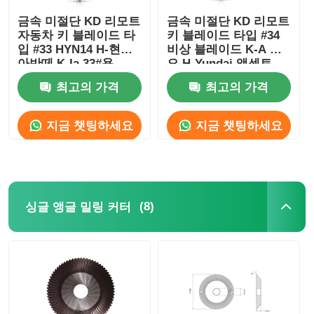
금속 미절단 KD 리모트
금속 미절단 KD 리모트
자동차 키 블레이드 타
키 블레이드 타입 #34
입 #33 HYN14 H-현대
비상 블레이드 K-A 리
아반떼 K-Ia 33#용
오 H-Yundai 액센트
HYN10용
최고의 가격
최고의 가격
지금 챗팅하세요
지금 챗팅하세요
(8)
싱글 앵글 밀링 커터