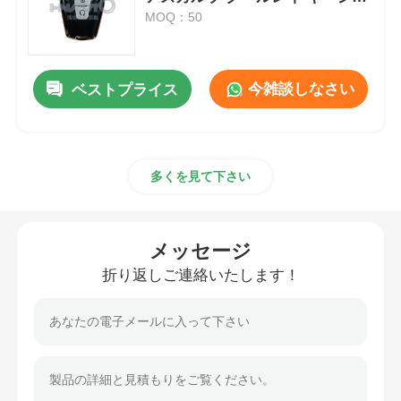
ルカバー
MOQ：50
カー キーシェル
今雑談しなさい
ベストプライス
車のキーブレード
片刃付きフライス
多くを見て下さい
車のキー プログラマー
メッセージ
トランスポンダーの破片
折り返しご連絡いたします！
鍵屋機械
KEYDIY スマートキー