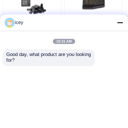
icey
自動車用トランスポン
ペロドゥア 7939VA 専
ダーチップ Xhorse
用トランスポンダーチ
VVDI Super Chip
ップ マレーシア
XT27
10:31 AM
ベストプライス
ベストプライス
Good day, what product are you looking 
for?
今雑談しなさい
今雑談しなさい
多くを見て下さい
ホーム
企業情報
お問い合わせ
Desktop Site
地図
プライバシーポリシー規約