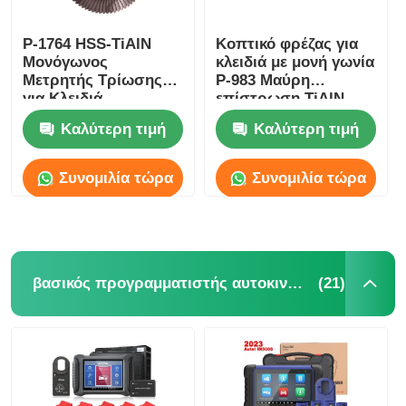
P-1764 HSS-TiAlN
Κοπτικό φρέζας για
Μονόγωνος
κλειδιά με μονή γωνία
Μετρητής Τρίωσης
P-983 Μαύρη
για Κλειδιά
επίστρωση TiAlN
Καλύτερη τιμή
Καλύτερη τιμή
Συνομιλία τώρα
Συνομιλία τώρα
(21)
βασικός προγραμματιστής αυτοκινήτων