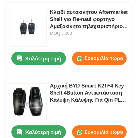
Κλειδί αυτοκινήτου Aftermarket
Shell για Re-naul φορτηγό
Αμαξοκίνητο τηλεχειριστήριο
μόνο για χονδρέμπορο MOQ
MOQ：200
είναι 200pcs
Συνομιλία τώρα
Καλύτερη τιμή
Αρχική BYD Smart K2TF4 Key
Shell 4Button Αντικατάσταση
Κάλυψη Κάλυψης Για Qin PLUS
DM-i Qin PLUS EV Yuan PLUS
SONG
Συνομιλία τώρα
Καλύτερη τιμή