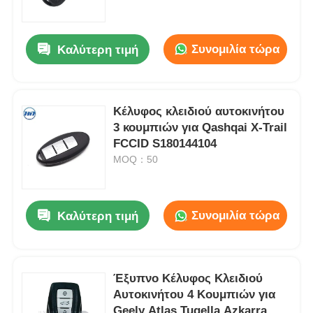
Σχετικά με εμάς
Συνομιλία τώρα
Καλύτερη τιμή
Γύρος εργοστασίων
Κέλυφος κλειδιού αυτοκινήτου
3 κουμπιών για Qashqai X-Trail
Ποιοτικός έλεγχος
FCCID S180144104
MOQ：50
επαφή
Συνομιλία τώρα
Καλύτερη τιμή
Νέα
Όλες οι περιπτώσεις
Έξυπνο Κέλυφος Κλειδιού
Αυτοκινήτου 4 Κουμπιών για
Αυτόματα κλειδιά
Geely Atlas Tugella Azkarra