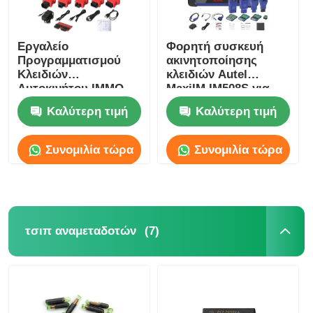
Εργαλείο
Φορητή συσκευή
Προγραμματισμού
ακινητοποίησης
Κλειδιών
κλειδιών Autel
Αυτοκινήτου IMMO
MaxiIM IM508S για
XTOOL X100 PAD 3
προγραμματισμό
Καλύτερη τιμή
Καλύτερη τιμή
Key Programming 8"
κλειδιών αυτοκινήτου
Συνομιλία τώρα
Συνομιλία τώρα
(7)
τσιπ αναμεταδοτών