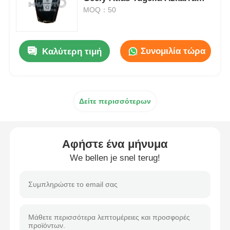
Coolray Key Shell Cover
MOQ：50
αυτοκινητοκινητοκινητοκινητοκινητοκινητοκινητοκινητο
Συνομιλία τώρα
Καλύτερη τιμή
Λεπίδα κλειδιού αυτοκινήτου
Μονόγωνη μηχανή κοπής
Δείτε περισσότερων
βασικός προγραμματιστής αυτοκινήτων
Αφήστε ένα μήνυμα
τσιπ αναμεταδοτών
We bellen je snel terug!
Μηχανή κλειδαριού
Κλειδί KEYDIY έξυπνο