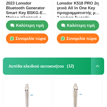
2023 Lonsdor
Lonsdor K518 PRO 2η
Bluetooth Generator
γενιά All In One Key
Smart Key BSKG-EN -
προγραμματιστής με
Μαύρο πλαστικό +
2 χρόνια δωρεάν
μέταλλο αρχικού
ενημέρωση και
Καλύτερη τιμή
Καλύτερη τιμή
μεγέθους έξυπνο
πλήρη έκδοση
κλειδί PCB
αξεσουάρ
Συνομιλία τώρα
Συνομιλία τώρα
(12)
Λεπίδα κλειδιού αυτοκινήτου