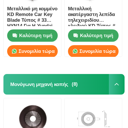
Μεταλλικό μη κομμένο
Μεταλλική
KD Remote Car Key
ακατέργαστη λεπίδα
Blade Τύπος # 33
τηλεχειριδίου
HYN14 Για H-Yundai
κλειδιού KD Τύπος #
Accent K-Ia 33#
34 λεπίδα έκτακτης
Καλύτερη τιμή
Καλύτερη τιμή
ανάγκης για K-A Rio
H-Yundai προφορά
HYN10
Συνομιλία τώρα
Συνομιλία τώρα
(8)
Μονόγωνη μηχανή κοπής