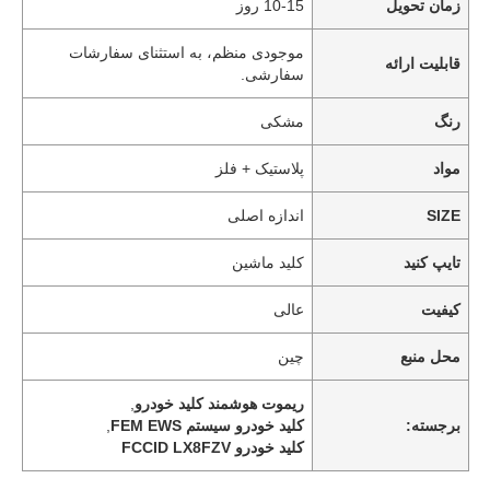
زمان تحویل
10-15 روز
موجودی منظم، به استثنای سفارشات
قابلیت ارائه
سفارشی.
رنگ
مشکی
مواد
پلاستیک + فلز
SIZE
اندازه اصلی
تایپ کنید
کلید ماشین
کیفیت
عالی
محل منبع
چین
ریموت هوشمند کلید خودرو
,
برجسته:
کلید خودرو سیستم FEM EWS
,
کلید خودرو FCCID LX8FZV