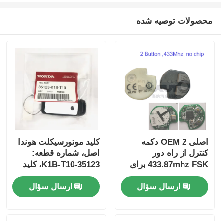
محصولات توصیه شده
اصلی OEM 2 دکمه
کلید موتورسیکلت هوندا
کنترل از راه دور
اصل، شماره قطعه:
433.87mhz FSK برای
35123-K1B-T10، کلید
Su-zuki Jim-ny 2005-
ریموت سه دکمه
ارسال سؤال
ارسال سؤال
2017 بدون تراشه
FSK433.92MHz با چیپ
37182-A7 فقط کنترل
ID47
برای عمده MOQ 50pcs