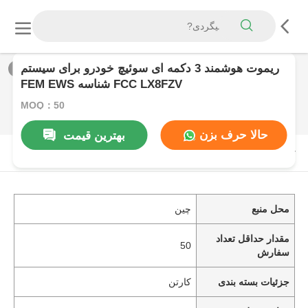
ریموت هوشمند 3 دکمه ای سوئیچ خودرو برای سیستم
1
/
0
FEM EWS شناسه FCC LX8FZV
MOQ：50
حالا حرف بزن
بهترین قیمت
توضیحات محصول
محل منبع
چین
مقدار حداقل تعداد
50
سفارش
جزئیات بسته بندی
کارتن