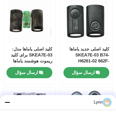
کلید اصلی جدید یاماها
کلید اصلی یاماها مدل:
SKEA7E-03 B74-
SKEA7E-03 برای کلید
H6261-02 662F-
ریموت هوشمند یاماها
B74-H6261-02/662F-
SKEA7D03
ارسال سؤال
ارسال سؤال
SKEA7D03
خانه
محصولات
Lynn
فیلم های