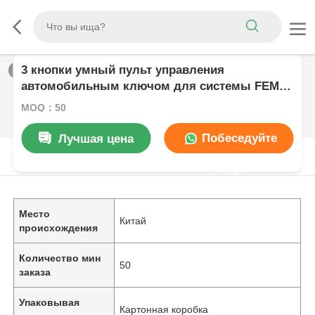
3 кнопки умный пульт управления
1
/
0
автомобильным ключом для системы FEM
EWS FCCID LX8FZV
MOQ：50
Побеседуйте
Лучшая цена
Характер продукции
теперь
Место
Китай
происхождения
Количество мин
50
заказа
Упаковывая
Картонная коробка