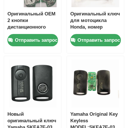
Оригинальный OEM
Оригинальный ключ
2 кнопки
для мотоцикла
дистанционного
Honda, номер
управления 433,87
детали: 35123-K1B-
Отправить запрос
Отправить запрос
МГц FSK для Su-zuki
T10, трехкнопочный,
Jim-ny 2005-2017 без
FSK433.92MHz, чип
чипа 37182-A7,
ID47,
только управление
дистанционный
для оптовой
ключ
продажи,
минимальный заказ
50 шт.
Главная страница
Продукция
Новый
Yamaha Original Key
оригинальный ключ
Keyless
Ролики
Yamaha SKEA7E-03
MODEL:SKEA7E-03