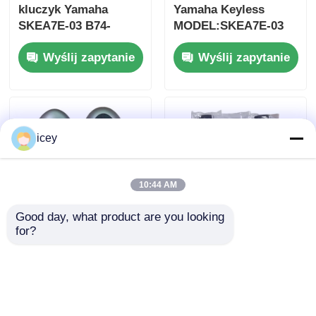
kluczyk Yamaha
Yamaha Keyless
SKEA7E-03 B74-
MODEL:SKEA7E-03
H6261-02 662F-
Do Yamaha Smart
Wyślij zapytanie
Wyślij zapytanie
SKEA7D03
Remote Key B74-
H6261-02/662F-
SKEA7D03
icey
10:44 AM
Good day, what product are you looking 
for?
2024-2025 Hyundai
2009-2014 TL
Tuscon FOB Smart
Inteligentny Kluczyk
Key 4+1 Przycisk
Zdalny 3+1 przyciski
433MHz ID4A 95440-
FSK313.8mhz /
Wyślij zapytanie
Wyślij zapytanie
N9500
PCF7945A / HITAG 2 /