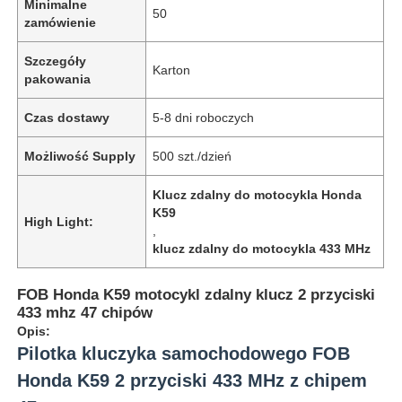
Minimalne
50
zamówienie
Szczegóły
Karton
pakowania
Czas dostawy
5-8 dni roboczych
Możliwość Supply
500 szt./dzień
Klucz zdalny do motocykla Honda
K59
High Light:
,
klucz zdalny do motocykla 433 MHz
FOB Honda K59 motocykl zdalny klucz 2 przyciski
433 mhz 47 chipów
Opis:
Pilotka kluczyka samochodowego FOB
Honda K59 2 przyciski 433 MHz z chipem