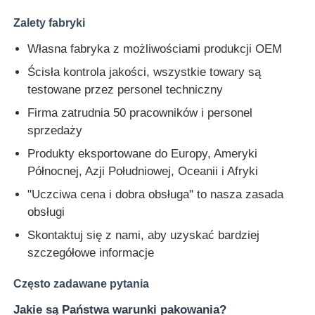
Zalety fabryki
obudowa kluczyka samochodowego
Własna fabryka z możliwościami produkcji OEM
Ścisła kontrola jakości, wszystkie towary są
Ostrza kluczyka samochodowego
testowane przez personel techniczny
Firma zatrudnia 50 pracowników i personel
Frez kątowy jednostronny
sprzedaży
Produkty eksportowane do Europy, Ameryki
programista kluczy samochodowych
Północnej, Azji Południowej, Oceanii i Afryki
"Uczciwa cena i dobra obsługa" to nasza zasada
obsługi
chip transpondera
Skontaktuj się z nami, aby uzyskać bardziej
szczegółowe informacje
Automat do dorabiania kluczy
Często zadawane pytania
KEYDIY Inteligentny klucz
Jakie są Państwa warunki pakowania?