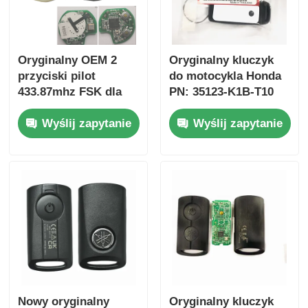
Oryginalny OEM 2
Oryginalny kluczyk
przyciski pilot
do motocykla Honda
433.87mhz FSK dla
PN: 35123-K1B-T10
Su-zuki Jim-ny 2005-
trójprzyciskowy
Wyślij zapytanie
Wyślij zapytanie
2017 Bez chipa 37182-
FSK433.92MHz
A7 Tylko sterowanie
ID47chip pilot do
dla hurtowej MOQ 50
kluczyka
sztuk
samochodowego
Nowy oryginalny
Oryginalny kluczyk