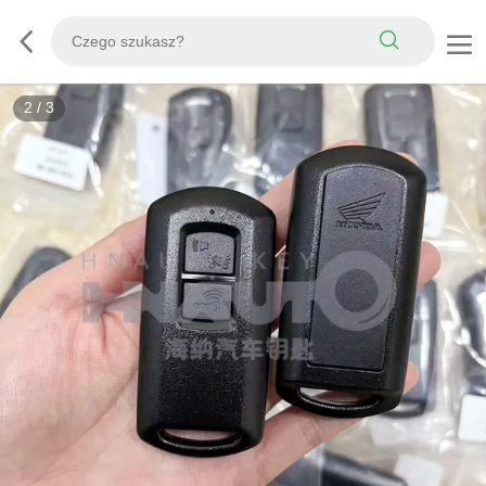
2
/
3