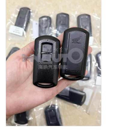
O nas
Wycieczka po fabryce
Kontrola jakości
Skontaktuj się z nami
Aktualności
Wszystkie przypadki
Klucze automatyczne