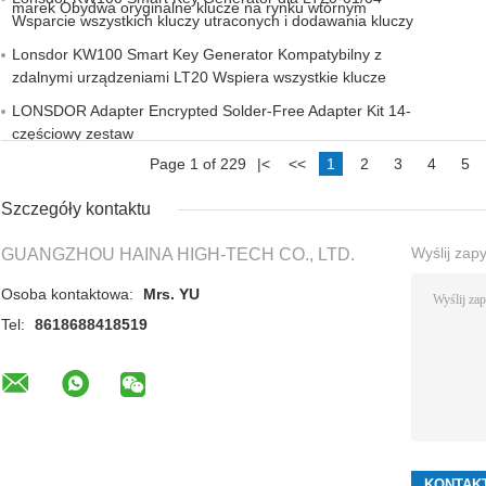
marek Obydwa oryginalne klucze na rynku wtórnym
Wsparcie wszystkich kluczy utraconych i dodawania kluczy
Lonsdor KW100 Smart Key Generator Kompatybilny z
zdalnymi urządzeniami LT20 Wspiera wszystkie klucze
LONSDOR Adapter Encrypted Solder-Free Adapter Kit 14-
częściowy zestaw
Page 1 of 229
|<
<<
1
2
3
4
5
Szczegóły kontaktu
Wyślij zap
GUANGZHOU HAINA HIGH-TECH CO., LTD.
Osoba kontaktowa:
Mrs. YU
Tel:
8618688418519