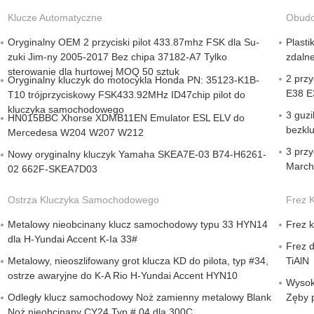
Klucze Automatyczne
Obudo
Oryginalny OEM 2 przyciski pilot 433.87mhz FSK dla Su-
Plast
zuki Jim-ny 2005-2017 Bez chipa 37182-A7 Tylko
zdaln
sterowanie dla hurtowej MOQ 50 sztuk
2 przy
Oryginalny kluczyk do motocykla Honda PN: 35123-K1B-
E38 E
T10 trójprzyciskowy FSK433.92MHz ID47chip pilot do
kluczyka samochodowego
3 guz
HN015BBC Xhorse XDMB11EN Emulator ESL ELV do
bezkl
Mercedesa W204 W207 W212
3 prz
Nowy oryginalny kluczyk Yamaha SKEA7E-03 B74-H6261-
March
02 662F-SKEA7D03
Ostrza Kluczyka Samochodowego
Frez 
Metalowy nieobcinany klucz samochodowy typu 33 HYN14
Frez 
dla H-Yundai Accent K-Ia 33#
Frez 
Metalowy, nieoszlifowany grot klucza KD do pilota, typ #34,
TiAlN
ostrze awaryjne do K-A Rio H-Yundai Accent HYN10
Wysok
Odległy klucz samochodowy Noż zamienny metalowy Blank
Zęby 
Noż nieobcinany CY24 Typ # 04 dla 300C