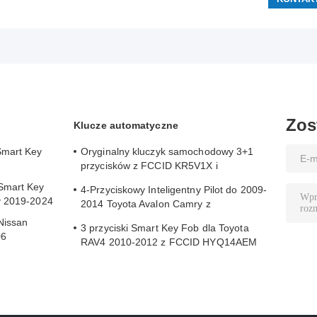
Zos
Klucze automatyczne
Smart Key
Oryginalny kluczyk samochodowy 3+1
przycisków z FCCID KR5V1X i
A2C32522800 do bezkluczykowego
Smart Key
4-Przyciskowy Inteligentny Pilot do 2009-
dostępu
y 2019-2024
2014 Toyota Avalon Camry z
identyfikatorem FCC HYQ14AEM
Nissan
3 przyciski Smart Key Fob dla Toyota
06
RAV4 2010-2012 z FCCID HYQ14AEM