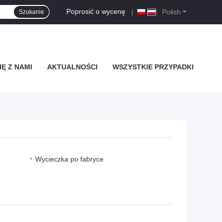
Poprosić o wycenę
|
Polish
Szukanie
Ę Z NAMI
AKTUALNOŚCI
WSZYSTKIE PRZYPADKI
Wycieczka po fabryce