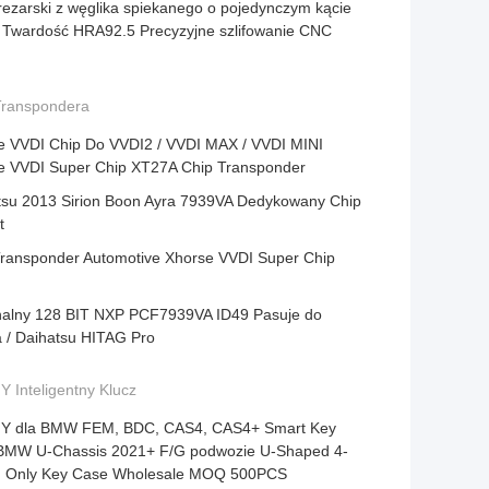
rezarski z węglika spiekanego o pojedynczym kącie
 Twardość HRA92.5 Precyzyjne szlifowanie CNC
Transpondera
e VVDI Chip Do VVDI2 / VVDI MAX / VVDI MINI
e VVDI Super Chip XT27A Chip Transponder
tsu 2013 Sirion Boon Ayra 7939VA Dedykowany Chip
t
Transponder Automotive Xhorse VVDI Super Chip
nalny 128 BIT NXP PCF7939VA ID49 Pasuje do
 / Daihatsu HITAG Pro
 Inteligentny Klucz
Y dla BMW FEM, BDC, CAS4, CAS4+ Smart Key
 BMW U-Chassis 2021+ F/G podwozie U-Shaped 4-
n Only Key Case Wholesale MOQ 500PCS