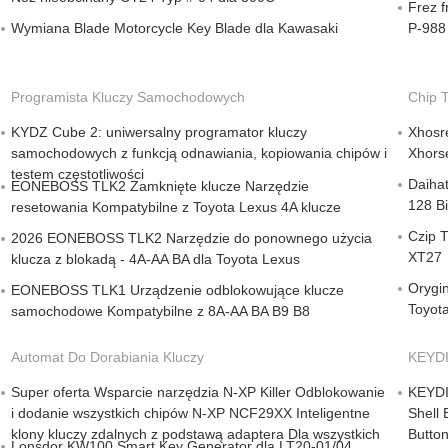
Frez f
Wymiana Blade Motorcycle Key Blade dla Kawasaki
P-988
Programista Kluczy Samochodowych
Chip 
KYDZ Cube 2: uniwersalny programator kluczy
Xhosr
samochodowych z funkcją odnawiania, kopiowania chipów i
Xhors
testem częstotliwości
Daiha
EONEBOSS TLK2 Zamknięte klucze Narzędzie
128 Bi
resetowania Kompatybilne z Toyota Lexus 4A klucze
Czip 
2026 EONEBOSS TLK2 Narzędzie do ponownego użycia
XT27
klucza z blokadą - 4A-AA BA dla Toyota Lexus
Orygi
EONEBOSS TLK1 Urządzenie odblokowujące klucze
Toyota
samochodowe Kompatybilne z 8A-AA BA B9 B8
Automat Do Dorabiania Kluczy
KEYDIY
Super oferta Wsparcie narzędzia N-XP Killer Odblokowanie
KEYDI
i dodanie wszystkich chipów N-XP NCF29XX Inteligentne
Shell
klony kluczy zdalnych z podstawą adaptera Dla wszystkich
Butto
Lonsdor KW100 Smart Key Generator dla LT20-01/04