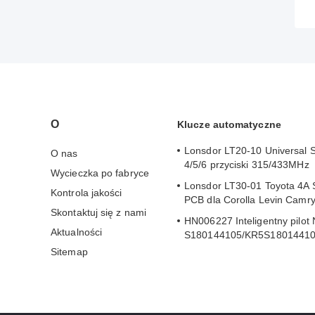
O
Klucze automatyczne
Lonsdor LT20-10 Universal 
O nas
4/5/6 przyciski 315/433MHz
Wycieczka po fabryce
Lonsdor LT30-01 Toyota 4A 
Kontrola jakości
PCB dla Corolla Levin Camr
Skontaktuj się z nami
HN006227 Inteligentny pilot 
Aktualności
S180144105/KR5S1801441
Sitemap