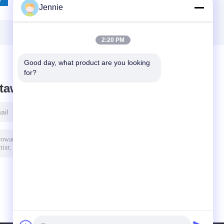
Jennie
2:20 PM
Good day, what product are you looking 
for?
taw wiadomość