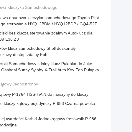
wa Kluczyka Samochodowego
ikowa obudowa kluczyka samochodowego Toyota Pilot
ego sterowania HYQ12BDM / HYQ12BDP / GQ4-52T
ciski bez klucza sterowanie zdalnym Autoklucz dla
39 E36 Z3
ików klucz samochodowy Shell doskonały
uczowy dostęp zdalny Fob
yciski Samochodowy zdalny klucz Pułapka do Juke
 Qashqai Sunny Sylphy X-Trail Auto Key Fob Pułapka
Kątowy Jednostronny
kątowy P-1764 HSS-TiAlN do maszyny do kluczy
do kluczy kątowy pojedynczy P-983 Czarna powłoka
iej twardości Karbid Jednokręgowy fresownik P-986
podwójne