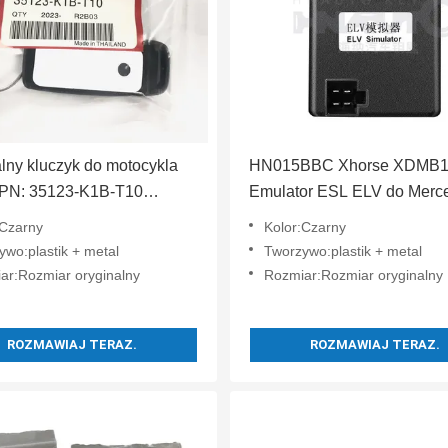
lny kluczyk do motocykla
HN015BBC Xhorse XDMB
PN: 35123-K1B-T10
Emulator ESL ELV do Merc
zyciskowy FSK433.92MHz
W204 W207 W212
:Czarny
Kolor:Czarny
p pilot do kluczyka
ywo:plastik + metal
Tworzywo:plastik + metal
hodowego
ar:Rozmiar oryginalny
Rozmiar:Rozmiar oryginalny
ROZMAWIAJ TERAZ.
ROZMAWIAJ TERAZ.