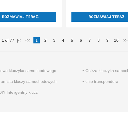
K518/KW100/K518PRO
ROZMAWIAJ TERAZ.
ROZMAWIAJ TERAZ.
 1 of 77
|
<
<<
1
2
3
4
5
6
7
8
9
10
>>
owa kluczyka samochodowego
Ostrza kluczyka samo
ramista kluczy samochodowych
chip transpondera
IY Inteligentny klucz