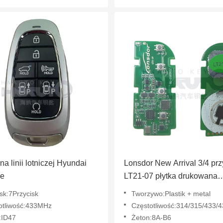
na linii lotniczej Hyundai
Lonsdor New Arrival 3/4 prz
de
LT21-07 płytka drukowana
inteligentny klucz do 2025 
sk:7Przycisk
Tworzywo:Plastik + metal
8AB6 Chip 314/315/433/4
otliwość:433MHz
Częstotliwość:314/315/433
płyta nr 6100 dla
:ID47
Żeton:8A-B6