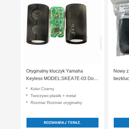
Oryginalny kluczyk Yamaha
Nowy z
Keyless MODEL:SKEA7E-03 Do
bezklu
Yamaha Smart Remote Key B74-
433 MHz
Kolor:Czarny
H6261-02/662F-SKEA7D03
kluczyk
Tworzywo:plastik + metal
2025 9
Rozmiar:Rozmiar oryginalny
ROZMAWIAJ TERAZ.