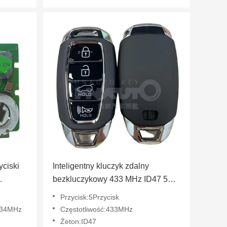
yciski
Inteligentny kluczyk zdalny
bezkluczykowy 433 MHz ID47 5
+ Le-xus
przycisków 2020-2022 Hyundai
Przycisk:5Przycisk
34MHZ
Palisade numer części 95440-
/434MHz
Częstotliwość:433MHz
S8010 TQ8-FOB-4F29
Żeton:ID47