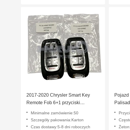
2017-2020 Chrysler Smart Key
Pojazd 
Remote Fob 6+1 przyciski
Palisa
433.92mhz keyless go 7
Minimalne zamówienie:50
Przyci
przycisków 4A CHIP FCC ID:
Szczegóły pakowania:Karton
Częst
M3N97395900
Czas dostawy:5-8 dni roboczych
Żeton