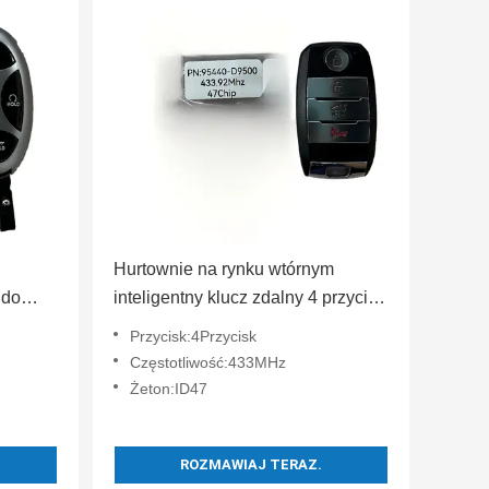
Hurtownie na rynku wtórnym
 do
inteligentny klucz zdalny 4 przycisk
 95440-
dla 2018-2020 Kia Sportage
Przycisk:4Przycisk
luczyk
95440-D9500 TQ8-FOB-4F08
Częstotliwość:433MHz
433MHz ID47
Żeton:ID47
ROZMAWIAJ TERAZ.