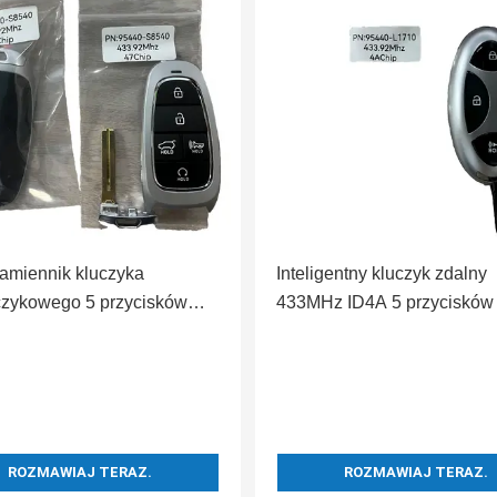
amiennik kluczyka
Inteligentny kluczyk zdalny
czykowego 5 przycisków
433MHz ID4A 5 przycisków
 ID47 do inteligentnego
Hyundai Sonata 2023-2024
a Hyundai Palisade 2022-
L1710 TQ8-FOB-4F61M43 k
5440-S8540 TQ8-FOB-4F27
zbliżeniowy
ROZMAWIAJ TERAZ.
ROZMAWIAJ TERAZ.