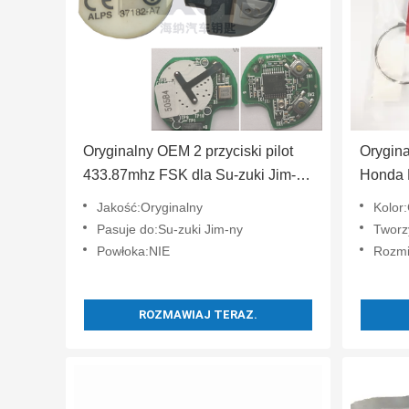
Oryginalny OEM 2 przyciski pilot
Orygina
433.87mhz FSK dla Su-zuki Jim-ny
Honda 
2005-2017 Bez chipa 37182-A7
trójpr
Jakość:Oryginalny
Kolor
Tylko sterowanie dla hurtowej MOQ
ID47chi
Pasuje do:Su-zuki Jim-ny
Tworz
50 sztuk
samoc
Powłoka:NIE
Rozmi
ROZMAWIAJ TERAZ.