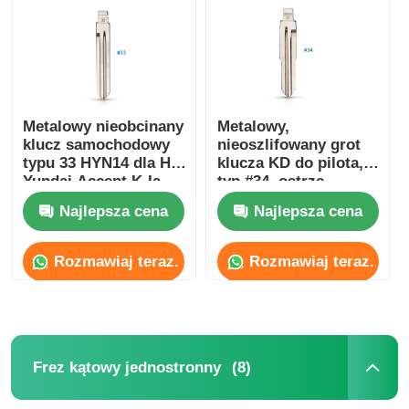
O nas
Wycieczka po fabryce
Metalowy nieobcinany
Metalowy,
klucz samochodowy
nieoszlifowany grot
typu 33 HYN14 dla H-
klucza KD do pilota,
Kontrola jakości
Yundai Accent K-Ia
typ #34, ostrze
33#
awaryjne do K-A Rio
Najlepsza cena
Najlepsza cena
H-Yundai Accent
Skontaktuj się z nami
HYN10
Rozmawiaj teraz.
Rozmawiaj teraz.
Aktualności
Wszystkie przypadki
(8)
Frez kątowy jednostronny
Klucze automatyczne