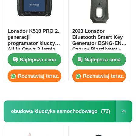
Lonsdor K518 PRO 2.
2023 Lonsdor
generacji
Bluetooth Smart Key
programator kluczy
Generator BSKG-EN -
All In One z 2-letnią
Czarny Plastikowy +
darmową aktualizacją
Metalowy Oryginalny
Najlepsza cena
Najlepsza cena
i pełną wersją
Rozmiar Smart Key
akcesoriów
PCB
Rozmawiaj teraz.
Rozmawiaj teraz.
(72)
obudowa kluczyka samochodowego