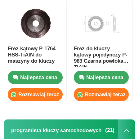
obudowa kluczyka samochodowego
Ostrza kluczyka samochodowego
Frez kątowy P-1764
Frez do kluczy
HSS-TiAlN do
kątowy pojedynczy P-
Frez kątowy jednostronny
maszyny do kluczy
983 Czarna powłoka
TiAlN
programista kluczy samochodowych
Najlepsza cena
Najlepsza cena
Rozmawiaj teraz.
Rozmawiaj teraz.
chip transpondera
Automat do dorabiania kluczy
(21)
programista kluczy samochodowych
KEYDIY Inteligentny klucz