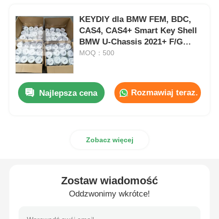
KEYDIY dla BMW FEM, BDC,
CAS4, CAS4+ Smart Key Shell
BMW U-Chassis 2021+ F/G
podwozie U-Shaped 4-Button
MOQ：500
Only Key Case Wholesale MOQ
500PCS
Rozmawiaj teraz.
Najlepsza cena
Zobacz więcej
Zostaw wiadomość
Oddzwonimy wkrótce!