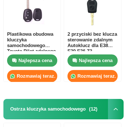
Plastikowa obudowa
2 przyciski bez klucza
kluczyka
sterowanie zdalnym
samochodowego
Autoklucz dla E38
Toyota Pilot zdalnego
E39 E36 Z3
sterowania
Najlepsza cena
Najlepsza cena
HYQ12BDM /
HYQ12BDP / GQ4-52T
Rozmawiaj teraz.
Rozmawiaj teraz.
Dom
Produkty
(12)
Ostrza kluczyka samochodowego
Filmy