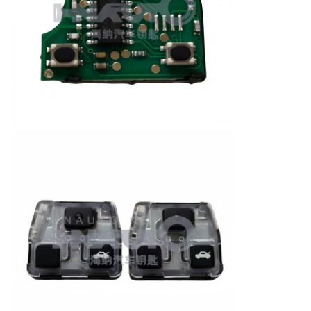
Quem Somos
Fábrica
Controle de Qualidade
Fale Conosco
notícias
Todos os casos
Auto chaves