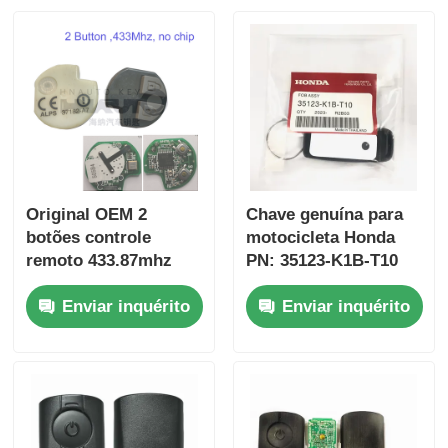
Original OEM 2
Chave genuína para
botões controle
motocicleta Honda
remoto 433.87mhz
PN: 35123-K1B-T10
FSK para Su-zuki
chave remota de três
Enviar inquérito
Enviar inquérito
Jim-ny 2005-2017
botões
Sem chip 37182-A7
FSK433.92MHz chip
Somente controle
ID47
para atacado MOQ
50pcs