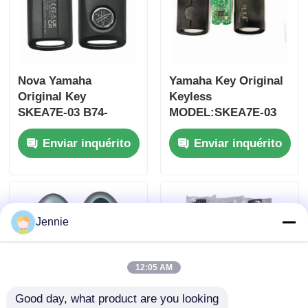
Nova Yamaha
Yamaha Key Original
Original Key
Keyless
SKEA7E-03 B74-
MODEL:SKEA7E-03
H6261-02 662F-
Para Yamaha Smart
Enviar inquérito
Enviar inquérito
SKEA7D03
Remote Key B74-
H6261-02/662F-
SKEA7D03
Jennie
12:05 AM
Good day, what product are you looking 