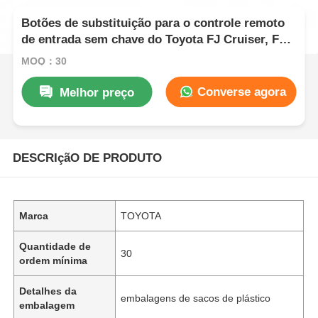
Botões de substituição para o controle remoto
de entrada sem chave do Toyota FJ Cruiser, FCC
ID HYQ12BBT 314MHz
MOQ：30
Converse agora
Melhor preço
DESCRIçãO DE PRODUTO
Marca
TOYOTA
Quantidade de
30
ordem mínima
Detalhes da
embalagens de sacos de plástico
embalagem