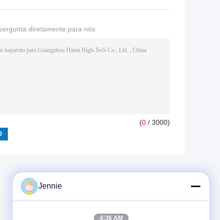
pergunta diretamente para nós
(
0
/ 3000)
Jennie
4:36 AM