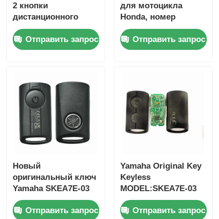
2 кнопки
для мотоцикла
дистанционного
Honda, номер
управления 433,87
детали: 35123-K1B-
Отправить запрос
Отправить запрос
МГц FSK для Su-zuki
T10, трехкнопочный,
Jim-ny 2005-2017 без
FSK433.92MHz, чип
чипа 37182-A7,
ID47,
только управление
дистанционный
для оптовой
ключ
продажи,
минимальный заказ
50 шт.
Главная страница
Новый
Yamaha Original Key
оригинальный ключ
Keyless
Продукция
Yamaha SKEA7E-03
MODEL:SKEA7E-03
B74-H6261-02 662F-
Для Yamaha Умный
Отправить запрос
Отправить запрос
SKEA7D03
дистанционный
Ролики