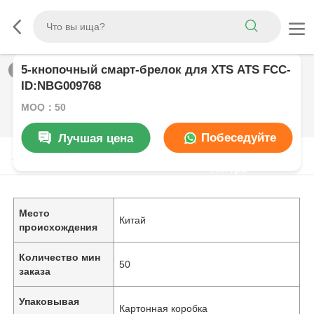
5-кнопочный смарт-брелок для XTS ATS FCC-
1
/
0
ID:NBG009768
MOQ：50
Побеседуйте
Лучшая цена
Характер продукции
теперь
Место
Китай
происхождения
Количество мин
50
заказа
Упаковывая
Картонная коробка