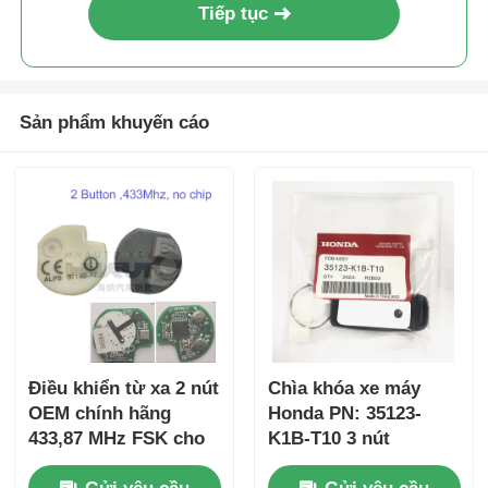
Tiếp tục
Sản phẩm khuyến cáo
Điều khiển từ xa 2 nút
Chìa khóa xe máy
OEM chính hãng
Honda PN: 35123-
433,87 MHz FSK cho
K1B-T10 3 nút
Su-zuki Jim-ny 2005-
FSK433.92MHz