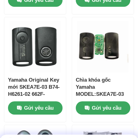
Gửi yêu cầu
Gửi yêu cầu
2017 Không có chip
ID47chip từ xa
37182-A7 Chỉ điều
khiển cho bán buôn
MOQ 50 chiếc
Yamaha Original Key
Chìa khóa gốc
mới SKEA7E-03 B74-
Yamaha
H6261-02 662F-
MODEL:SKEA7E-03
Nhà
SKEA7D03
Dành cho Chìa khóa
Gửi yêu cầu
Gửi yêu cầu
thông minh từ xa
Yamaha B74-H6261-
Sản phẩm
02/662F-SKEA7D03
Video