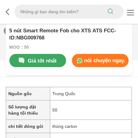
5 nút Smart Remote Fob cho XTS ATS FCC-
1
/
0
ID:NBG009768
MOQ：50
nói chuyện ngay.
Giá tốt nhất
Mô Tả SảN PHẩM
Nguồn gốc
Trung Quốc
Số lượng đặt
50
hàng tối thiểu
chi tiết đóng gói
thùng carton