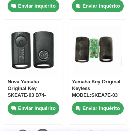
Enviar inquérito
Enviar inquérito
Jim-ny 2005-2017
botões
Sem chip 37182-A7
FSK433.92MHz chip
Somente controle
ID47
para atacado MOQ
50pcs
Nova Yamaha
Yamaha Key Original
Original Key
Keyless
Casa
SKEA7E-03 B74-
MODEL:SKEA7E-03
H6261-02 662F-
Para Yamaha Smart
Enviar inquérito
Enviar inquérito
SKEA7D03
Remote Key B74-
Produtos
H6261-02/662F-
SKEA7D03
Vídeos