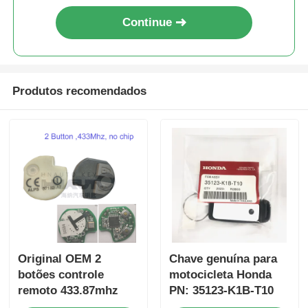
Continue
Produtos recomendados
Original OEM 2
Chave genuína para
botões controle
motocicleta Honda
remoto 433.87mhz
PN: 35123-K1B-T10
FSK para Su-zuki
chave remota de três