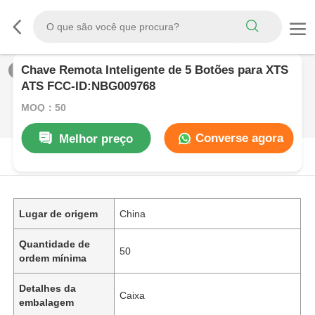
Chave Remota Inteligente de 5 Botões para XTS
1
/
0
ATS FCC-ID:NBG009768
MOQ：50
Converse agora
Melhor preço
DESCRIçãO DE PRODUTO
Lugar de origem
China
Quantidade de
50
ordem mínima
Detalhes da
Caixa
embalagem