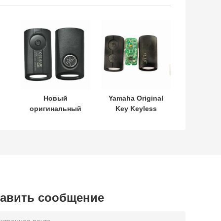
Новый
Yamaha Original
оригинальный
Key Keyless
L
ключ Yamaha
MODEL:SKEA7E-
SKEA7E-03 B74-
03 Для Yamaha
4
H6261-02 662F-
Умный
SKEA7D03
дистанционный
ключ B74-H6261-
02/662F-
SKEA7D03
авить сообщение