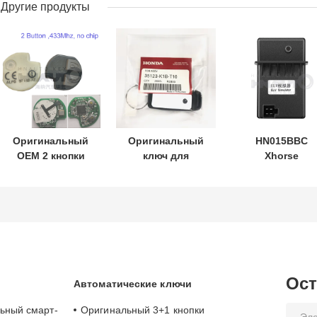
Другие продукты
Оригинальный
Оригинальный
HN015BBC
OEM 2 кнопки
ключ для
Xhorse
дистанционного
мотоцикла
XDMB11EN ES
управления
Honda, номер
ELV Эмулятор
433,87 МГц FSK
детали: 35123-
для Benz W20
для Su-zuki Jim-
K1B-T10,
W207 W212
ny 2005-2017 без
трехкнопочный,
чипа 37182-A7,
FSK433.92MHz,
только
чип ID47,
управление для
дистанционный
Ост
Автоматические ключи
оптовой
ключ
продажи,
ьный смарт-
Оригинальный 3+1 кнопки