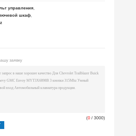
льт управления
,
ключевой шкаф
,
z
вашу заявку
(
0
/ 3000)