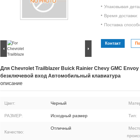
Упаковывая дета
Время доставки:
Поставка способ
Контакт
По
Для Chevrolet Trailblazer Buick Rainier Chevy GMC En
безключевой вход Автомобильный клавиатура
описание
Цвет:
Черный
Мате
РАЗМЕР:
Исходный размер
Тип:
Отличный
Мест
Качество:
проис