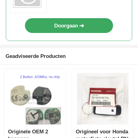
315Mhz Smart Keyless Entry
Car Fob Remote Key
Doorgaan
Geadviseerde Producten
Originele OEM 2
Origineel voor Honda