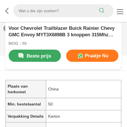
Voor Chevrolet Trailblazer Buick Rainier Chevy
1
/
0
GMC Envoy MYT3X6898B 3 knoppen 315Mhz
Smart Keyless Entry Car Fob Remote Key
MOQ：50
Praatje Nu
Beste prijs
PRODUCTOMSCHRIJVING
Plaats van
China
herkomst
Min. bestelaantal
50
Verpakking Details
Karton