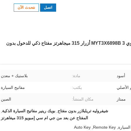
اتصل
نتحدث الآن
لشفروليه تريل بليزر بويك رينيير شيفي جي إم سي إنفوي MYT3X6898B 3 أزرار 315 ميجاهرتز مفتاح ذكي للدخول بدون
أسود
مادة:
بلاستيك + معدن
 الأصلي
يكتب:
مفاتيح السيارة
ممتاز
مكان المنشأ:
الصين
شيفروليه تريلبلازر بدون مفتاح
,
بويك رينير مفاتيح السيارة الذكية
,
المفتاح عن بعد من جي ام سي إمبويو 315 ميغاهرتز
السيارة
,
Remote Key
,
Auto Key