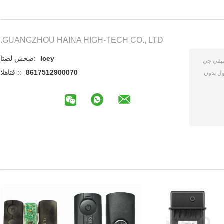
GUANGZHOU HAINA HIGH-TECH CO., LTD.
Icey
اتصل شخص:
8617512900070
الهاتف ::