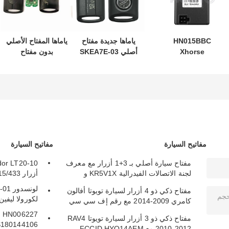
HN015BBC
ياماها جديدة مفتاح
ياماها المفتاح الأصلي
Xhorse
أصلي SKEA7E-03
بدون مفتاح
XDMB11EN ESL
B74-H6261-02
نموذج:SKEA7E-03
ELV محاكي لبنز
لـ Yamaha Smart
Remote Key B74-
W204 W207 W212
H6261-02/662F-
SKEA7D03
مفاتيح السيارة
مفاتيح السيارة
مفتاح سيارة أصلي بـ 3+1 أزرار مع معرف
لجنة الاتصالات الفيدرالية KR5V1X و
أزرار 315/433 ميجاهرتز
A2C32522800 للدخول بدون مفتاح
مفتاح ذكي ذو 4 أزرار لسيارة تويوتا أفالون
لكورولا ليفين كامر
كامري 2009-2014 مع رقم إف سي سي
HYQ14AEM
27
مفتاح ذكي ذو 3 أزرار لسيارة تويوتا RAV4
S180144106
2010-2012 مع FCCID HYQ14AEM