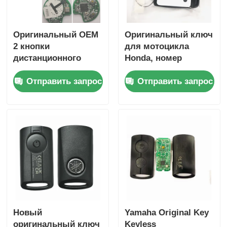
Оригинальный OEM
Оригинальный ключ
2 кнопки
для мотоцикла
дистанционного
Honda, номер
управления 433,87
детали: 35123-K1B-
Отправить запрос
Отправить запрос
МГц FSK для Su-zuki
T10, трехкнопочный,
Jim-ny 2005-2017 без
FSK433.92MHz, чип
чипа 37182-A7,
ID47,
только управление
дистанционный
для оптовой
ключ
продажи,
минимальный заказ
Главная страница
50 шт.
Продукция
Новый
Yamaha Original Key
оригинальный ключ
Keyless
Ролики