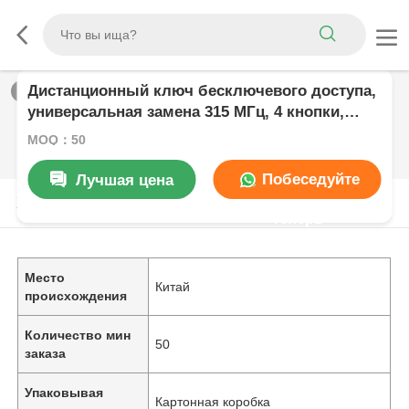
Дистанционный ключ бесключевого доступа,
1
/
0
универсальная замена 315 МГц, 4 кнопки,
брелок, CWTWB1U345, для Ford Focus,
MOQ：50
Escape Explorer
Побеседуйте
Лучшая цена
Характер продукции
теперь
Место
Китай
происхождения
Количество мин
50
заказа
Упаковывая
Картонная коробка