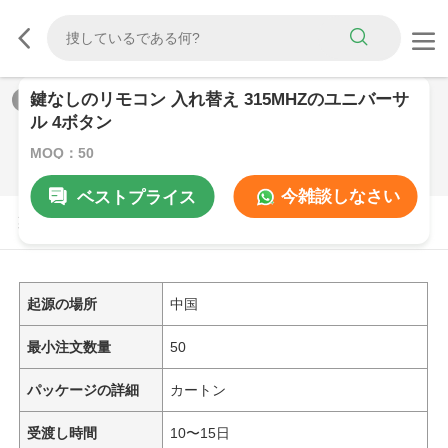
鍵なしのリモコン 入れ替え 315MHZのユニバーサ
1
/
0
ル 4ボタン
MOQ：50
今雑談しなさい
ベストプライス
製品の説明
起源の場所
中国
最小注文数量
50
パッケージの詳細
カートン
受渡し時間
10〜15日