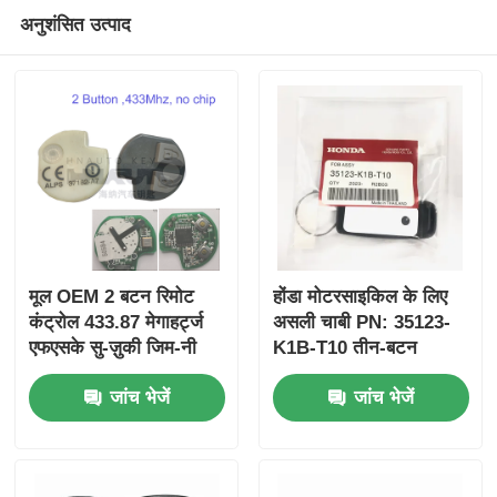
अनुशंसित उत्पाद
मूल OEM 2 बटन रिमोट
होंडा मोटरसाइकिल के लिए
कंट्रोल 433.87 मेगाहर्ट्ज
असली चाबी PN: 35123-
एफएसके सु-ज़ुकी जिम-नी
K1B-T10 तीन-बटन
2005-2017 के लिए बिना
FSK433.92MHz
जांच भेजें
जांच भेजें
चिप 37182-ए 7 के लिए
ID47chip रिमोट कार की
केवल थोक MOQ 50 पीसी
के लिए नियंत्रण