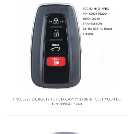
coche Concha de llave
Hoja de llave de coche
Cortador de fresado de ángulo único
programador de la llave del coche
microprocesador del transpondor
HN005227 2018-2019 TOYOTA CAMRY ID de la FCC: HYQ14FBC
P/N: 89904-06240
Máquina de cerrajería
Clave inteligente de KEYDIY