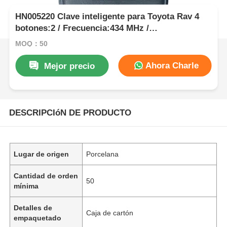
HN005220 Clave inteligente para Toyota Rav 4
botones:2 / Frecuencia:434 MHz /
Transpondedor:4D67 80-Bit / Primera página:D4
MOQ：50
/ Número de parte: 89904-52071/89904-52072 /
Modelo:B51EA / Keyless Go
Ahora Charle
Mejor precio
DESCRIPCIóN DE PRODUCTO
Lugar de origen
Porcelana
Cantidad de orden
50
mínima
Detalles de
Caja de cartón
empaquetado