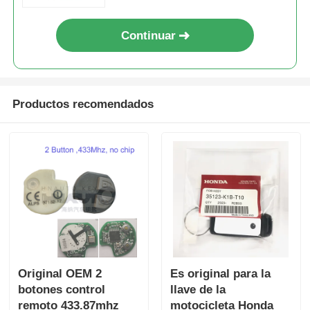
parte: 89904-52071/89904-52072
/ Modelo:B51EA / Keyless Go
Continuar
Productos recomendados
Original OEM 2
Es original para la
botones control
llave de la
remoto 433.87mhz
motocicleta Honda