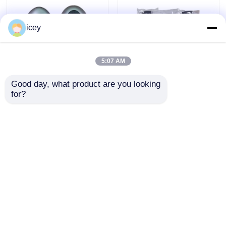
icey
5:07 AM
Good day, what product are you looking 
for?
2024-2025 Hyundai
2009-2014 TL Smart
Tuscon FOB llave
Remote Key Fob 3+1
inteligente 4+1 botón
botones
433MHz ID4A 95440-
FSK313.8mhz /
Enviar Consulta
Enviar Consulta
N9500 ​​llave remota de
PCF7945A / HITAG 2 /
proximidad
46 CHIP / ID de la
FCC: M3N5WY8145 /
HON66
Inicio
Mapa del Sitio
Contactar Ahora
Desktop Site
Mapa del Sitio
Políticas de privacidad