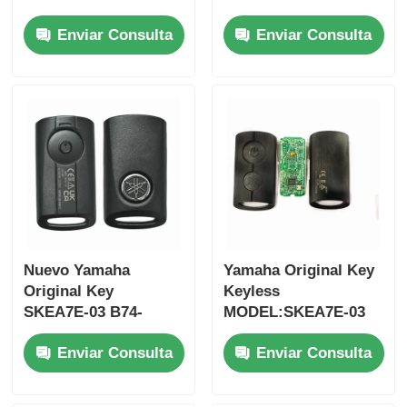
FSK para Su-zuki
PN: 35123-K1B-T10
Enviar Consulta
Enviar Consulta
Jim-ny 2005-2017 Sin
tres botones
chip 37182-A7 Solo
FSK433.92MHz
control para
ID47chip llave de
mayorista MOQ 50pcs
coche remoto
Nuevo Yamaha
Yamaha Original Key
Original Key
Keyless
SKEA7E-03 B74-
MODEL:SKEA7E-03
H6261-02 662F-
Para Yamaha llave
Enviar Consulta
Enviar Consulta
SKEA7D03
inteligente de control
remoto B74-H6261-
02/662F-SKEA7D03