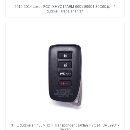
2010-2014 Lexus FCCID HYQ14AEM-6601 89904-30C60 için 4
düğmeli araba anahtarı
3 + 1 düğmeleri 433MHz H Transponder uzaktan HYQ14FBA 89904-
78470