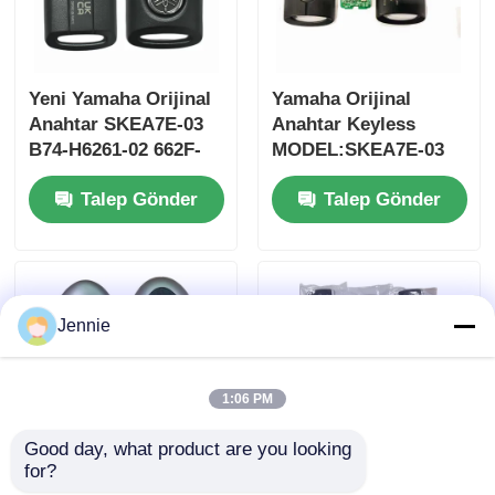
Yeni Yamaha Orijinal
Yamaha Orijinal
Anahtar SKEA7E-03
Anahtar Keyless
B74-H6261-02 662F-
MODEL:SKEA7E-03
SKEA7D03
Yamaha Akıllı
Talep Gönder
Talep Gönder
Uzaktan Kumanda
Anahtarı İçin B74-
H6261-02/662F-
SKEA7D03
Jennie
1:06 PM
Good day, what product are you looking 
for?
2024-2025 Hyundai
2009-2014 TL Akıllı