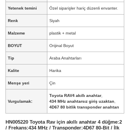
Yetenek temini
Özel siparişler hariç düzenli envanter.
Renk
Siyah
Malzeme
plastik + metal
BOYUT
Orijinal Boyut
Tip
Araba Anahtarları
Kalite
Harika
Menşe yeri
Çin
Toyota RAV4 akıllı anahtar
,
Vurgulamak:
434 MHz anahtarsız giriş uzaktan
,
4D67 80 bitlik transponder anahtarı
HN005220 Toyota Rav için akıllı anahtar 4 düğme:2
/ Frekans:434 MHz / Transponder:4D67 80-Bit / İlk