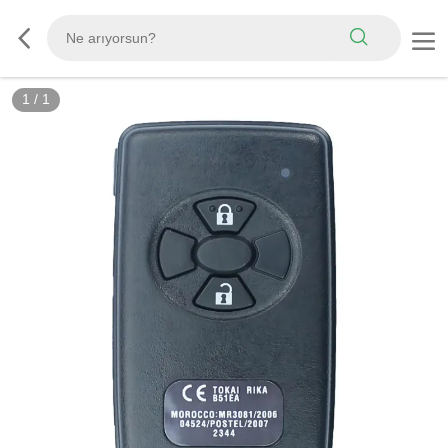
1
/
1