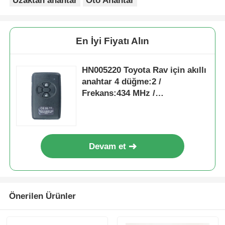
Uzaktan anahtar
Oto Anahtar
En İyi Fiyatı Alın
HN005220 Toyota Rav için akıllı
anahtar 4 düğme:2 /
Frekans:434 MHz /
Transponder:4D67 80-Bit / İlk
Sayfa:D4 / Bölüm numarası:
89904-52071/89904-52072 /
Model:B51EA / Anahtarsız Git
Devam et
Önerilen Ürünler