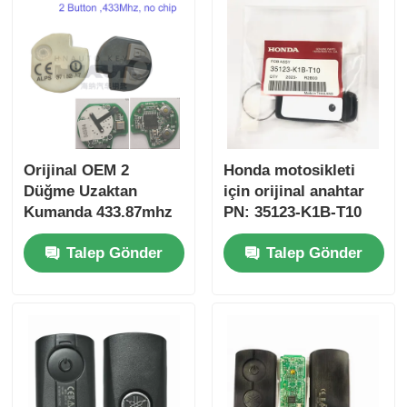
Orijinal OEM 2
Honda motosikleti
Düğme Uzaktan
için orijinal anahtar
Kumanda 433.87mhz
PN: 35123-K1B-T10
Su-zuki Jim-ny için
üç düğmeli
Talep Gönder
Talep Gönder
FSK 2005-2017 Çipsiz
FSK433.92MHz ID47
37182-A7 Toptan satış
çipli uzaktan
için sadece Kumanda
kumandalı araba
MOQ 50pcs
anahtarı