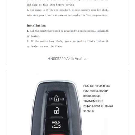
Hakkımızda
Fabrika turu
Kalite kontrol
HN005220 Akıllı Anahtar
Bize ulaşın
Haberler
Tüm servis talepleri
Oto Anahtarlar