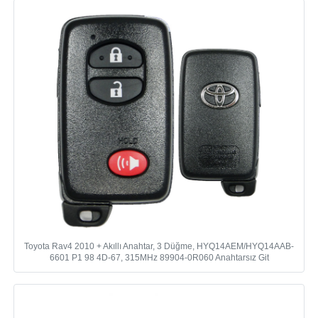
Toyota Rav4 2010 + Akıllı Anahtar, 3 Düğme, HYQ14AEM/HYQ14AAB-
6601 P1 98 4D-67, 315MHz 89904-0R060 Anahtarsız Git