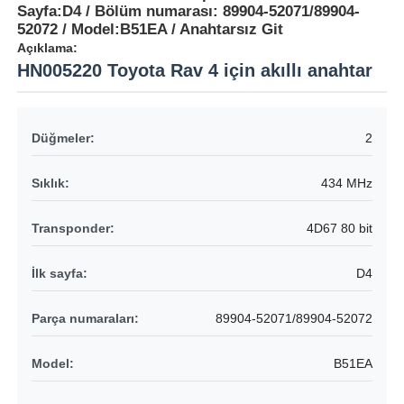
Sayfa:D4 / Bölüm numarası: 89904-52071/89904-
52072 / Model:B51EA / Anahtarsız Git
Açıklama:
HN005220 Toyota Rav 4 için akıllı anahtar
Düğmeler:
2
Sıklık:
434 MHz
Transponder:
4D67 80 bit
İlk sayfa:
D4
Parça numaraları:
89904-52071/89904-52072
Model:
B51EA