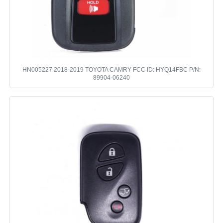
araba anahtarı kabuğu
Araba Anahtar Bıçağı
HN005227 2018-2019 TOYOTA CAMRY FCC ID: HYQ14FBC P/N:
89904-06240
Tek Açılı Freze Kesici
araba anahtarı programcısı
Transponder Çipi
Çilingir Makinesi
KEYDIY Akıllı Anahtar