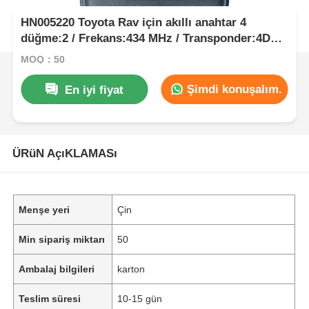
HN005220 Toyota Rav için akıllı anahtar 4
düğme:2 / Frekans:434 MHz / Transponder:4D67
80-Bit / İlk Sayfa:D4 / Bölüm numarası: 89904-
MOQ：50
52071/89904-52072 / Model:B51EA / Anahtarsız
Git
Şimdi konuşalım.
En iyi fiyat
ÜRüN AçıKLAMASı
Menşe yeri
Çin
Min sipariş miktarı
50
Ambalaj bilgileri
karton
Teslim süresi
10-15 gün