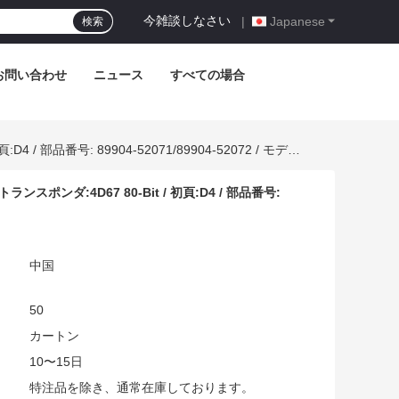
今雑談しなさい
|
Japanese
検索
お問い合わせ
ニュース
すべての場合
HN005220 トヨタ Rav 4 スマートキー ボタン数:2 / 周波数:434 MHz / トランスポンダ:4D67 80-Bit / 初頁:D4 / 部品番号: 89904-52071/89904-52072 / モデル:B51EA / Keyless Go
トランスポンダ:4D67 80-Bit / 初頁:D4 / 部品番号:
中国
50
:
カートン
10〜15日
特注品を除き、通常在庫しております。