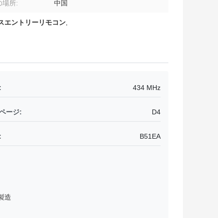
場所:
中国
ーレスエントリーリモコン
,
:
434 MHz
ページ:
D4
:
B51EA
製造