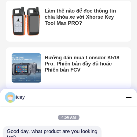
Làm thế nào để đọc thông tin
chìa khóa xe với Xhorse Key
Tool Max PRO?
Hướng dẫn mua Lonsdor K518
Pro: Phiên bản đầy đủ hoặc
Phiên bản FCV
icey
K518 Volvo XC60 Hướng dẫn
hoạt động lập trình!
4:56 AM
Good day, what product are you looking 