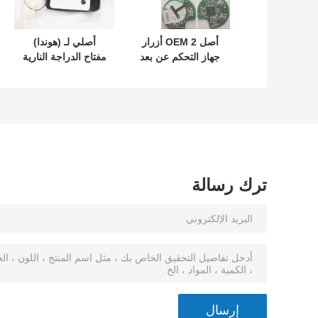
أصل OEM 2 أزرار
أصلي لـ (هوندا)
جهاز التحكم عن بعد
مفتاح الدراجة النارية
433.87mhz FSK لـ
رقم: 35123-K1B-
Su-zuki Jim-ny
T10 مفتاح سيارة ذو
2005-2017 بدون
ثلاثة أزرار
رقاقة 37182-A7
فقط التحكم للجملة
MOQ 50pcs
ترك رسالة