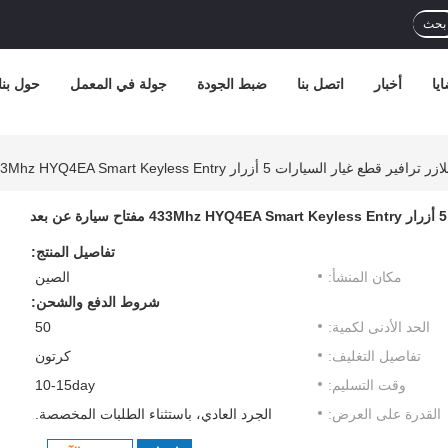
بحث
يا
أخبار
اتصل بنا
ضبط الجودة
جولة في المعمل
حول بنا
 أزرار 433Mhz HYQ4EA Smart Keyless Entry مفتاح سيارة عن بعد
تفاصيل المنتج:
مكان المنشأ:
الصين
شروط الدفع والشحن:
الحد الأدنى لكمية:
50
تفاصيل التغليف:
كرتون
وقت التسليم:
10-15day
القدرة على العرض:
الجرد العادي، باستثناء الطلبات المخصصة.