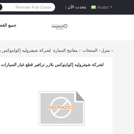
نتحدث الآن
|
Arabic
جميع القضا
منزل
المنتجات
مفاتيح السيارة
لشركة شيفروليه إكواينوكس بلازر ترافير قطع غيار السيارات 5
لشركة شيفروليه إكواينوكس بلازر ترافير قطع غيار السيارات 5 أزرار 433Mhz HYQ4EA Smart Keyless Entry مفتاح سيارة عن بعد