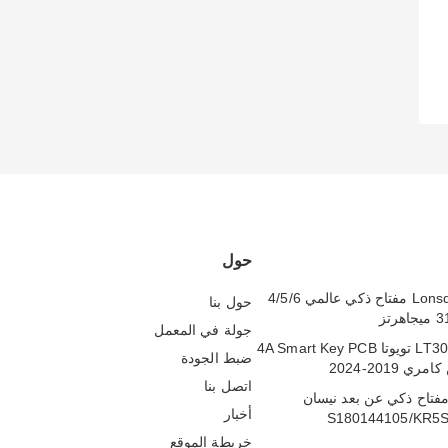
حول
Lonsdor LT20-10 مفتاح ذكي عالمي 4/5/6
حول بنا
جولة في المعمل
لونسدور LT30-01 تويوتا 4A Smart Key PCB
ضبط الجودة
ي 2019-2024
اتصل بنا
HN0062 مفتاح ذكي عن بعد نيسان
أخبار
S180144105/KR5
خريطة الموقع