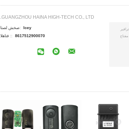
GUANGZHOU HAINA HIGH-TECH CO., LTD.
Icey
اتصل شخص:
8617512900070
الهاتف ::