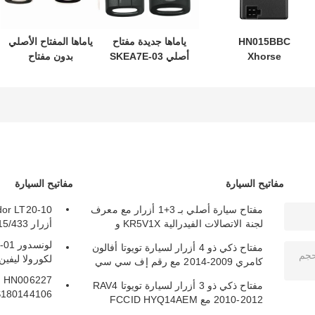
HN015BBC
ياماها جديدة مفتاح
ياماها المفتاح الأصلي
Xhorse
أصلي SKEA7E-03
بدون مفتاح
XDMB11EN ESL
B74-H6261-02
نموذج:SKEA7E-03
ELV محاكي لبنز
لـ Yamaha Smart
Remote Key B74-
W204 W207 W212
H6261-02/662F-
SKEA7D03
مفاتيح السيارة
مفاتيح السيارة
مفتاح سيارة أصلي بـ 3+1 أزرار مع معرف
لجنة الاتصالات الفيدرالية KR5V1X و
أزرار 315/433 ميجاهرتز
A2C32522800 للدخول بدون مفتاح
مفتاح ذكي ذو 4 أزرار لسيارة تويوتا أفالون
لكورولا ليفين كامر
كامري 2009-2014 مع رقم إف سي سي
HYQ14AEM
27
مفتاح ذكي ذو 3 أزرار لسيارة تويوتا RAV4
S180144106
2010-2012 مع FCCID HYQ14AEM