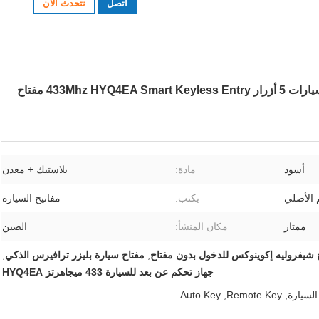
اتصل
نتحدث الآن
لشركة شيفروليه إكواينوكس بلازر ترافير قطع غيار السيارات 5 أزرار 433Mhz HYQ4EA Smart Keyless Entry مفتاح
أسود
مادة:
بلاستيك + معدن
 الأصلي
يكتب:
مفاتيح السيارة
ممتاز
مكان المنشأ:
الصين
 شيفروليه إكوينوكس للدخول بدون مفتاح
,
مفتاح سيارة بليزر ترافيرس الذكي
,
جهاز تحكم عن بعد للسيارة 433 ميجاهرتز HYQ4EA
السيارة
,
Remote Key
,
Auto Key