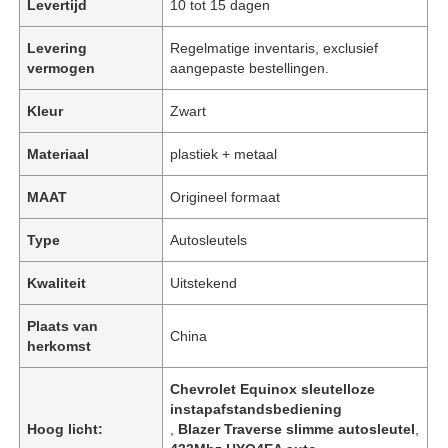
Levertijd
10 tot 15 dagen
Levering
Regelmatige inventaris, exclusief
vermogen
aangepaste bestellingen.
Kleur
Zwart
Materiaal
plastiek + metaal
MAAT
Origineel formaat
Type
Autosleutels
Kwaliteit
Uitstekend
Plaats van
China
herkomst
Chevrolet Equinox sleutelloze
instapafstandsbediening
Hoog licht:
,
Blazer Traverse slimme autosleutel
,