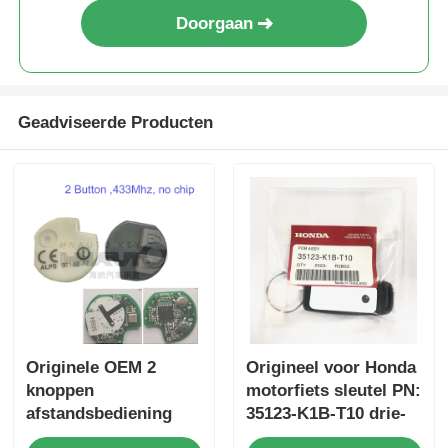
Doorgaan
Geadviseerde Producten
Originele OEM 2
Origineel voor Honda
knoppen
motorfiets sleutel PN:
afstandsbediening
35123-K1B-T10 drie-
433.87mhz FSK voor
knop FSK433.92MHz