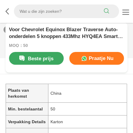
Voor Chevrolet Equinox Blazer Traverse Auto-
1
/
0
onderdelen 5 knoppen 433Mhz HYQ4EA Smart
Keyless Entry Autosleutel
MOQ：50
Praatje Nu
Beste prijs
PRODUCTOMSCHRIJVING
Plaats van
China
herkomst
Min. bestelaantal
50
Verpakking Details
Karton