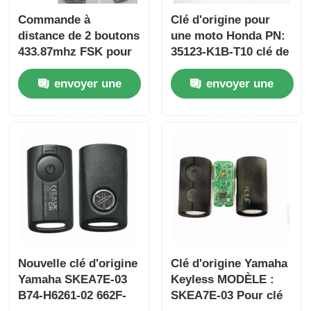
Commande à
Clé d'origine pour
distance de 2 boutons
une moto Honda PN:
433.87mhz FSK pour
35123-K1B-T10 clé de
Su-zuki Jim-ny 2005-
voiture à distance à
envoyer une
envoyer une
2017 Sans puce
trois boutons
37182-A7 Seule
FSK433.92MHz
demande
demande
commande en gros
ID47chip
MOQ 50pcs
Aperçu
Nouvelle clé d'origine
Clé d'origine Yamaha
Produits
Yamaha SKEA7E-03
Keyless MODÈLE :
B74-H6261-02 662F-
SKEA7E-03 Pour clé
Vidéos