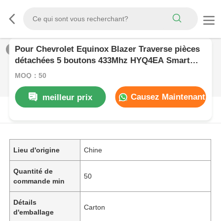
Pour Chevrolet Equinox Blazer Traverse pièces
1
/
0
détachées 5 boutons 433Mhz HYQ4EA Smart
Keyless Entrée clé à distance de voiture
MOQ：50
Causez Maintenant
meilleur prix
DESCRIPTION DE PRODUIT
Lieu d'origine
Chine
Quantité de
50
commande min
Détails
Carton
d'emballage