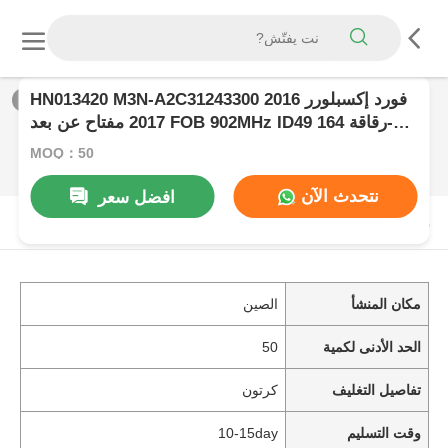
HN013420 M3N-A2C31243300 فورد إكسبلورر 2016
1
/
0
2017 مفتاح عن بعد FOB 902MHz ID49 رقاقة 164-
R8140
MOQ：50
نتحدث الآن
افضل سعر
منتوج وصف
مكان المنشأ
الصين
الحد الأدنى لكمية
50
تفاصيل التغليف
كرتون
وقت التسليم
10-15day