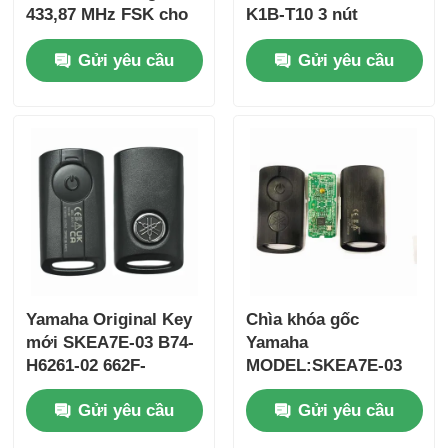
433,87 MHz FSK cho
K1B-T10 3 nút
Su-zuki Jim-ny 2005-
FSK433.92MHz
Gửi yêu cầu
Gửi yêu cầu
2017 Không có chip
ID47chip từ xa
37182-A7 Chỉ điều
khiển cho bán buôn
MOQ 50 chiếc
Nhà
Yamaha Original Key
Chìa khóa gốc
mới SKEA7E-03 B74-
Yamaha
H6261-02 662F-
MODEL:SKEA7E-03
Sản phẩm
SKEA7D03
Dành cho Chìa khóa
Gửi yêu cầu
Gửi yêu cầu
thông minh từ xa
Yamaha B74-H6261-
Video