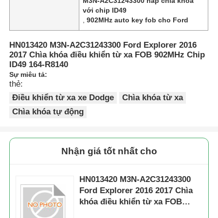
M3N-A2C31243300 nắp chìa khóa
với chip ID49
,
902MHz auto key fob cho Ford
HN013420 M3N-A2C31243300 Ford Explorer 2016
2017 Chìa khóa điều khiển từ xa FOB 902MHz Chip
ID49 164-R8140
Sự miêu tả:
thẻ:
Điều khiển từ xa xe Dodge
Chìa khóa từ xa
Chìa khóa tự động
Nhận giá tốt nhất cho
HN013420 M3N-A2C31243300
Ford Explorer 2016 2017 Chìa
khóa điều khiển từ xa FOB
902MHz Chip ID49 164-R8140