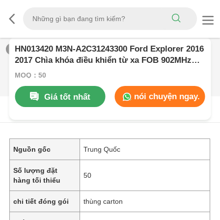
HN013420 M3N-A2C31243300 Ford Explorer 2016
1
/
0
2017 Chìa khóa điều khiển từ xa FOB 902MHz
Chip ID49 164-R8140
MOQ：50
nói chuyện ngay.
Giá tốt nhất
Mô Tả SảN PHẩM
Nguồn gốc
Trung Quốc
Số lượng đặt
50
hàng tối thiểu
chi tiết đóng gói
thùng carton