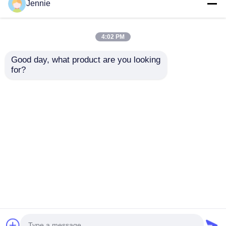
Jennie
企業情報
4:02 PM
Good day, what product are you looking 
会社案内
for?
2024-2025 ハインダイ
2009-2014 TL スマー
タスコン FOB スマー
トリモートキーフォブ
品質管理
トキー 4+1 ボタン
3+1ボタン
433MHz ID4A 95440-
FSK313.8MHz /
お問い合わせを送信
お問い合わせを送信
N9500 近距離リモート
PCF7945A / HITAG 2 /
お問い合わせ
キー
46チップ / FCC ID:
M3N5WY8145 /
ニュース
HON66
ホーム
企業情報
お問い合わせ
Desktop Site
地図
プライバシーポリシー規約
すべての場合
品質
自動キー
中国工場.Copyright © 2026
自動キー