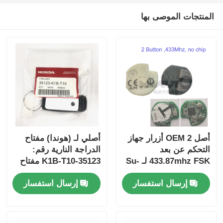
المنتجات الموصى بها
أصل OEM 2 أزرار جهاز
أصلي لـ (هوندا) مفتاح
التحكم عن بعد
الدراجة النارية رقم:
433.87mhz FSK لـ Su-
35123-K1B-T10 مفتاح
zuki Jim-ny 2005-2017
سيارة ذو ثلاثة أزرار
إرسال استفسار
إرسال استفسار
بدون رقاقة 37182-A7
فقط التحكم للجملة
MOQ 50pcs