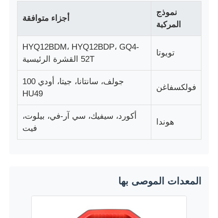
نموذج
أجزاء متوافقة
المركبة
HYQ12BDM، HYQ12BDP، GQ4-
تويوتا
52T القشرة الرئيسية
جولف، سانتانا، جيتا، أودي 100
فولكسفاغن
HU49
أكورد، سيفيك، سي آر-في، بيلوت،
هوندا
فيت
المعدات الموصى بها