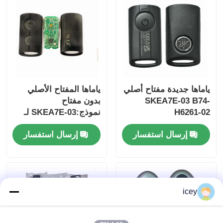
ياماها جديدة مفتاح أصلي
ياماها المفتاح الأصلي
SKEA7E-03 B74-
بدون مفتاح
H6261-02
نموذج:SKEA7E-03 لـ
Yamaha Smart
إرسال استفسار
إرسال استفسار
Remote Key B74-
H6261-02/662F-
SKEA7D03
icey