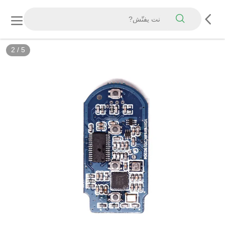
2
/
5