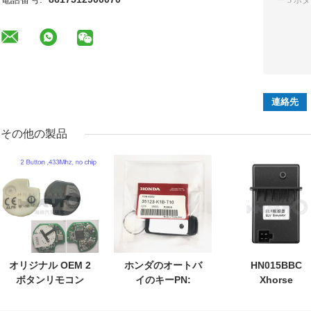
その他の製品
オリジナル OEM 2
ホンダのオートバ
HN015BBC
ボタンリモコン
イのキーPN:
Xhorse
433.87mhz FSK
35123-K1B-T10 3
XDMB11EN ES
スズキジムニー
ボタンの
ELV エミュレー