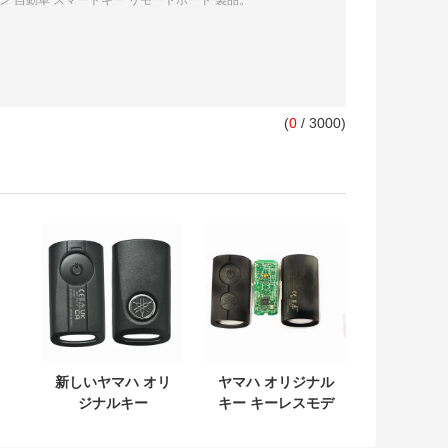
(
0
/ 3000)
新しいヤマハ オリ
ヤマハ オリジナル
ジナルキー
キー キーレスモデ
L
SKEA7E-03 B74-
ル:SKEA7E-03 ヤ
タ
H6261-02 662F-
マハ スマートリモ