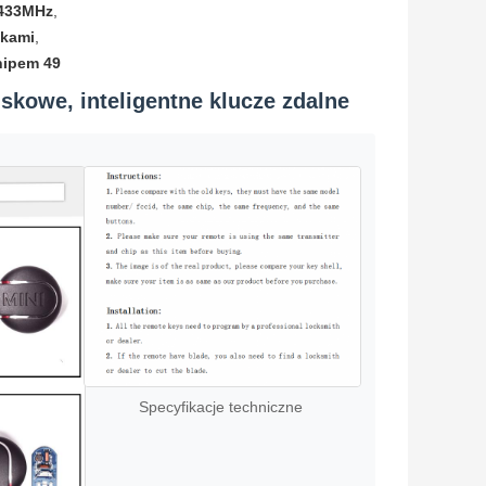
 433MHz
,
skami
,
hipem 49
kowe, inteligentne klucze zdalne
Specyfikacje techniczne