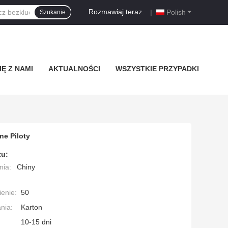
Rozmawiaj teraz.
|
Polish
Szukanie
Ę Z NAMI
AKTUALNOŚCI
WSZYSTKIE PRZYPADKI
ne Piloty
tu:
nia:
Chiny
enie:
50
nia:
Karton
10-15 dni