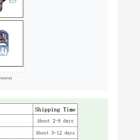
owanej