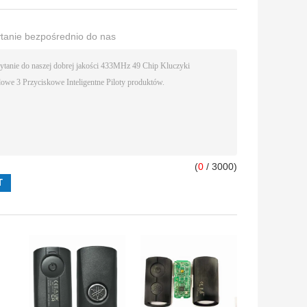
ytanie bezpośrednio do nas
(
0
/ 3000)