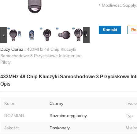
Możliwość Supply
Kontakt
Ro
Duży Obraz :
433MHz 49 Chip Kluczyki
Samochodowe 3 Przyciskowe Inteligentne
Piloty
433MHz 49 Chip Kluczyki Samochodowe 3 Przyciskowe Inte
Opis
Kolor:
Czarny
Twor
ROZMIAR:
Rozmiar oryginalny
Typ:
Jakość:
Doskonały
Miejs