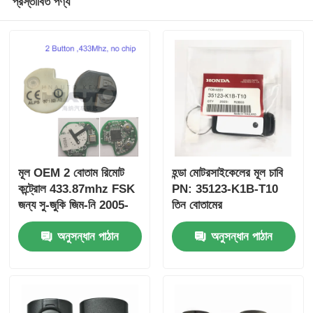
প্রস্তাবিত পণ্য
মূল OEM 2 বোতাম রিমোট
হন্ডা মোটরসাইকেলের মূল চাবি
কন্ট্রোল 433.87mhz FSK
PN: 35123-K1B-T10
জন্য সু-জুকি জিম-নি 2005-
তিন বোতামের
2017 ছাড়া চিপ 37182-A7
FSK433.92MHz
অনুসন্ধান পাঠান
অনুসন্ধান পাঠান
শুধুমাত্র নিয়ন্ত্রণ জন্য পাইকারি
ID47chip দূরবর্তী গাড়ির চাবি
MOQ 50pcs