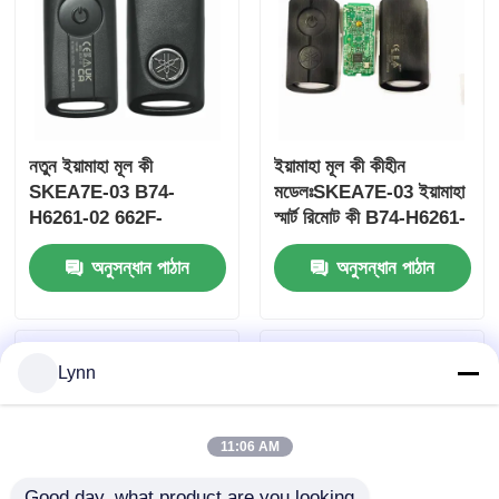
নতুন ইয়ামাহা মূল কী
ইয়ামাহা মূল কী কীহীন
SKEA7E-03 B74-
মডেলঃSKEA7E-03 ইয়ামাহা
H6261-02 662F-
স্মার্ট রিমোট কী B74-H6261-
SKEA7D03
02/662F-SKEA7D03 এর
অনুসন্ধান পাঠান
অনুসন্ধান পাঠান
জন্য
বাড়ি
Lynn
পণ্য
11:06 AM
ভিডিও
Good day, what product are you looking 