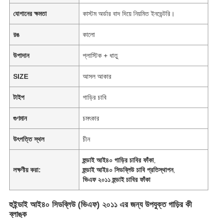
যোগানের ক্ষমতা
কাস্টম অর্ডার বাদ দিয়ে নিয়মিত ইনভেন্টরি।
রঙ
কালো
উপাদান
প্লাস্টিক + ধাতু
SIZE
আসল আকার
টাইপ
গাড়ির চাবি
গুণমান
চমৎকার
উৎপত্তি স্থল
চীন
হুন্ডাই আই৪০ গাড়ির চাবির ফাঁকা
,
লক্ষণীয় করা:
হুন্ডাই আই৪০ সিডব্লিউ চাবি প্রতিস্থাপন
,
ভিএফ ২০১১ হুন্ডাই চাবির ফাঁকা
হুইন্ডাই আই৪০ সিডব্লিউ (ভিএফ) ২০১১ এর জন্য উপযুক্ত গাড়ির কী
ব্লাঙ্ক