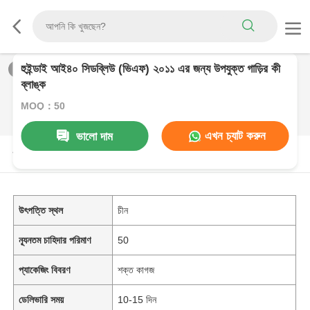
হুইন্ডাই আই৪০ সিডব্লিউ (ভিএফ) ২০১১ এর জন্য উপযুক্ত গাড়ির কী
1
/
0
ব্লাঙ্ক
MOQ：50
এখন চ্যাট করুন
ভালো দাম
পণ্যের বর্ণনা
উৎপত্তি স্থল
চীন
ন্যূনতম চাহিদার পরিমাণ
50
প্যাকেজিং বিবরণ
শক্ত কাগজ
ডেলিভারি সময়
10-15 দিন