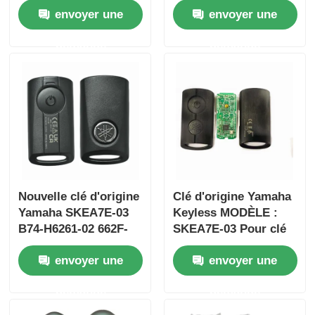
envoyer une
envoyer une
2017 Sans puce
trois boutons
37182-A7 Seule
FSK433.92MHz
demande
demande
commande en gros
ID47chip
MOQ 50pcs
Nouvelle clé d'origine
Clé d'origine Yamaha
Yamaha SKEA7E-03
Keyless MODÈLE :
Aperçu
B74-H6261-02 662F-
SKEA7E-03 Pour clé
SKEA7D03
intelligente à distance
envoyer une
envoyer une
Yamaha B74-H6261-
Produits
02/662F-SKEA7D03
demande
demande
Vidéos