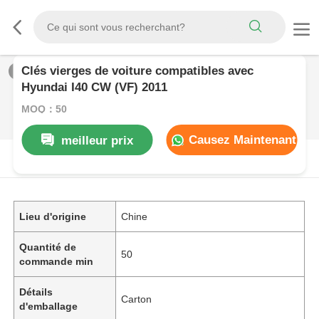
Clés vierges de voiture compatibles avec
1
/
0
Hyundai I40 CW (VF) 2011
MOQ：50
Causez Maintenant
meilleur prix
DESCRIPTION DE PRODUIT
Lieu d'origine
Chine
Quantité de
50
commande min
Détails
Carton
d'emballage