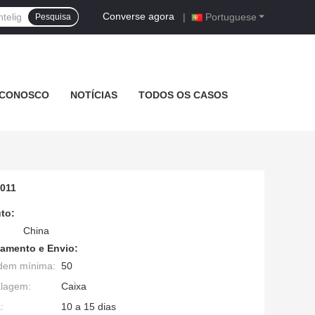
Converse agora
|
Portuguese
Pesquisa
 CONOSCO
NOTÍCIAS
TODOS OS CASOS
2011
to:
China
amento e Envio:
dem mínima:
50
alagem:
Caixa
:
10 a 15 dias