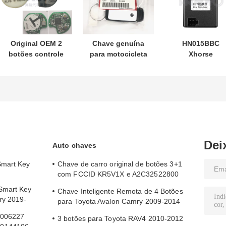
Original OEM 2
Chave genuína
HN015BBC
botões controle
para motocicleta
Xhorse
remoto
Honda PN:
XDMB11EN
433.87mhz FSK
35123-K1B-T10
Emulador ESL
para Su-zuki Jim-
chave remota de
ELV Para Benz
ny 2005-2017
três botões
W204 W207 W2
Sem chip 37182-
FSK433.92MHz
A7 Somente
chip ID47
controle para
atacado MOQ
Dei
Auto chaves
50pcs
Smart Key
Chave de carro original de botões 3+1
com FCCID KR5V1X e A2C32522800
para entrada sem chave
Smart Key
Chave Inteligente Remota de 4 Botões
ry 2019-
para Toyota Avalon Camry 2009-2014
com FCC ID HYQ14AEM
N006227
3 botões para Toyota RAV4 2010-2012