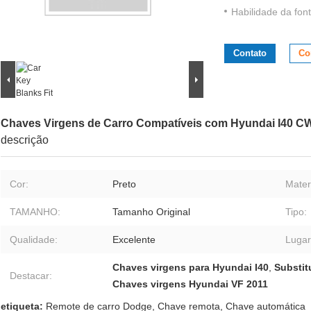
Habilidade da font
Contato
Co
Chaves Virgens de Carro Compatíveis com Hyundai I40 CW
descrição
Cor:
Preto
Materi
TAMANHO:
Tamanho Original
Tipo:
Qualidade:
Excelente
Lugar
Chaves virgens para Hyundai I40
,
Substit
Destacar:
Chaves virgens Hyundai VF 2011
etiqueta:
Remote de carro Dodge
,
Chave remota
,
Chave automática