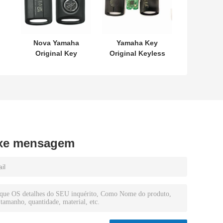
Nova Yamaha
Yamaha Key
Original Key
Original Keyless
SKEA7E-03 B74-
MODEL:SKEA7E-
H6261-02 662F-
03 Para Yamaha
SKEA7D03
Smart Remote
12
Key B74-H6261-
02/662F-
SKEA7D03
xe mensagem