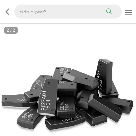
2
/
2