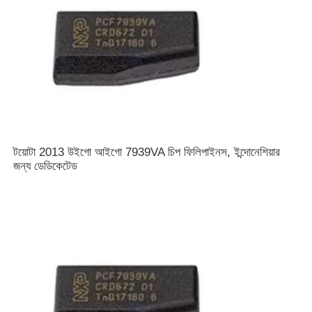
আমাদের সম্পর্কে
কারখানা ভ্রমণ
মান নিয়ন্ত্রণ
টয়োটা 2013 উইগো আইগো 7939VA চিপ ফিলিপাইনস, ইন্দোনেশিয়ার
জন্য ডেডিকেটেড
আমাদের সাথে যোগাযোগ করুন
খবর
সব ক্ষেত্রেই
অটো কী