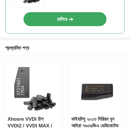
চালিয়ে
প্রস্তাবিত পণ্য
Xhosre VVDI চিপ
ডাইহাটসু ২০১৩ সিরিয়ন বুন
VVDI2 / VVDI MAX /
আইরা ৭৯৩৯ভিএ ডেডিকেটেড