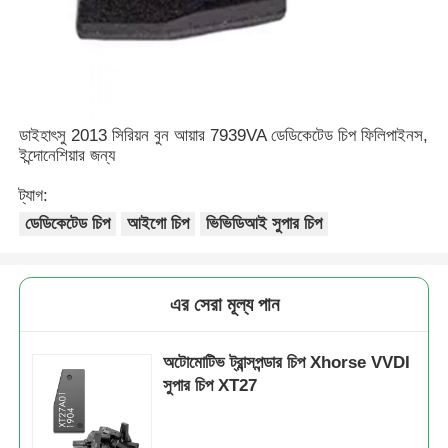
গাড়ির চাবির শেল
গাড়ির চাবি ব্লেড
ডাইহাৎসু 2013 সিরিয়ন বুন আয়ার 7939VA ডেডিকেটেড চিপ ফিলিপাইনস,
ইন্দোনেশিয়ার জন্য
একক কোণ মিলিং কাটার
ট্যাগ:
ডেডিকেটেড চিপ
আইগো চিপ
ভিভিডিআই সুপার চিপ
গাড়ির চাবি প্রোগ্রামার
এর সেরা মূল্য পান
ট্রান্সপন্ডার চিপ
অটোমোটিভ ট্রান্সপন্ডার চিপ Xhorse VVDI
তালা প্রস্তুতকারক যন্ত্র
সুপার চিপ XT27
কেইডিআই স্মার্ট কী