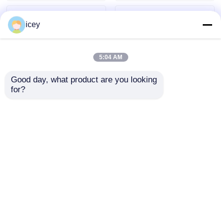
icey
5:04 AM
Good day, what product are you looking 
for?
টয়োটা ২০১৩ উইগো আইগো
ID48 ট্রান্সপন্ডার চিপ টাঙ্গো
৭৯৩৯ভিএ চিপ ডেডিকেডো
প্রো-এর জন্য, OEM কপি
প্যারা ফিলিপাইনস ইন্দোনেশিয়া
ID48 চিপ
অনুসন্ধান পাঠান
অনুসন্ধান পাঠান
বাড়ি
আমাদের সম্পর্কে
আমাদের সাথে যোগাযোগ করুন
Desktop Site
সাইট ম্যাপ
গোপনীয়তা নীতি