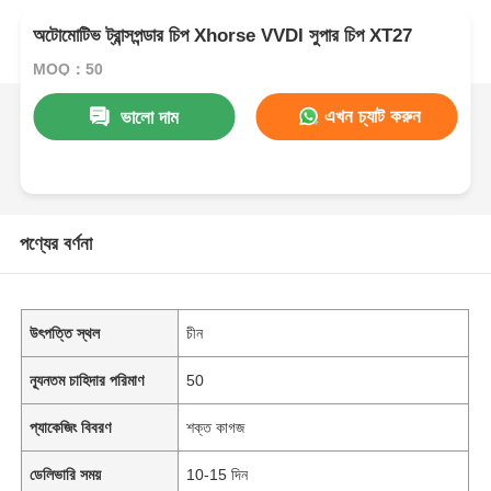
অটোমোটিভ ট্রান্সপন্ডার চিপ Xhorse VVDI সুপার চিপ XT27
MOQ：50
এখন চ্যাট করুন
ভালো দাম
পণ্যের বর্ণনা
উৎপত্তি স্থল
চীন
ন্যূনতম চাহিদার পরিমাণ
50
প্যাকেজিং বিবরণ
শক্ত কাগজ
ডেলিভারি সময়
10-15 দিন