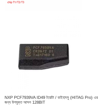
NXP PCF7939VA ID49 টয়োটা / ডাইহাৎসু (HITAG Pro) এর
জন্য উপযুক্ত আসল 128BIT