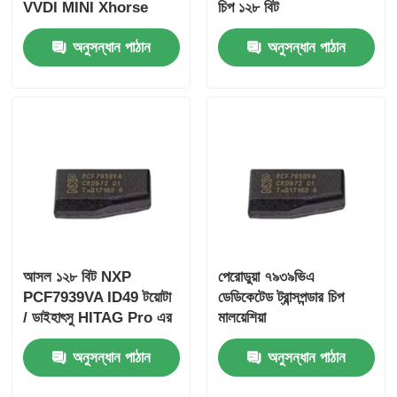
VVDI MINI Xhorse
চিপ ১২৮ বিট
VVDI সুপার চিপ XT27A
অনুসন্ধান পাঠান
অনুসন্ধান পাঠান
ট্রান্সপন্ডার চিপের জন্য
আসল ১২৮ বিট NXP
পেরোডুয়া ৭৯৩৯ভিএ
PCF7939VA ID49 টয়োটা
ডেডিকেটেড ট্রান্সপন্ডার চিপ
/ ডাইহাৎসু HITAG Pro এর
মালয়েশিয়া
জন্য উপযুক্ত
অনুসন্ধান পাঠান
অনুসন্ধান পাঠান