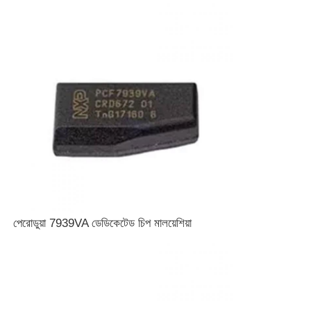
বাড়ি
পেরোডুয়া 7939VA ডেডিকেটেড চিপ মালয়েশিয়া
পণ্য
ভিডিও