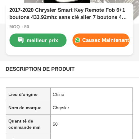
2017-2020 Chrysler Smart Key Remote Fob 6+1
boutons 433.92mhz sans clé aller 7 boutons 4A
CHIP FCC ID: M3N97395900
MOQ：50
Causez Maintenant
meilleur prix
DESCRIPTION DE PRODUIT
Lieu d'origine
Chine
Nom de marque
Chrysler
Quantité de
50
commande min