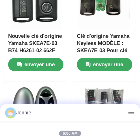
Nouvelle clé d'origine
Clé d'origine Yamaha
Yamaha SKEA7E-03
Keyless MODÈLE :
B74-H6261-02 662F-
SKEA7E-03 Pour clé
SKEA7D03
intelligente à distance
envoyer une
envoyer une
Yamaha B74-H6261-
02/662F-SKEA7D03
demande
demande
Jennie
6:06 AM