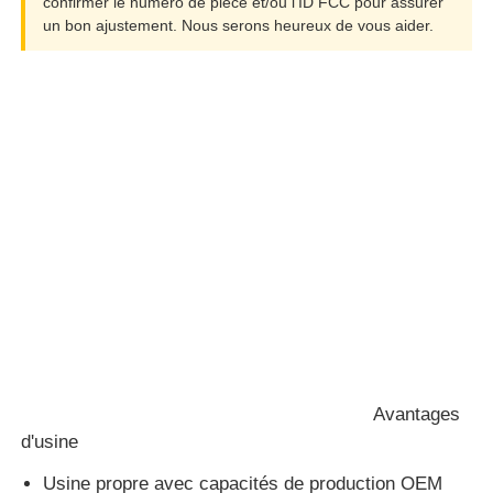
confirmer le numéro de pièce et/ou l'ID FCC pour assurer
un bon ajustement. Nous serons heureux de vous aider.
A propos de nous
Visite d'usine
Contrôle de la qualité
Contact
nouvelles
Tous les cas
Avantages
d'usine
Clés automatiques
Usine propre avec capacités de production OEM