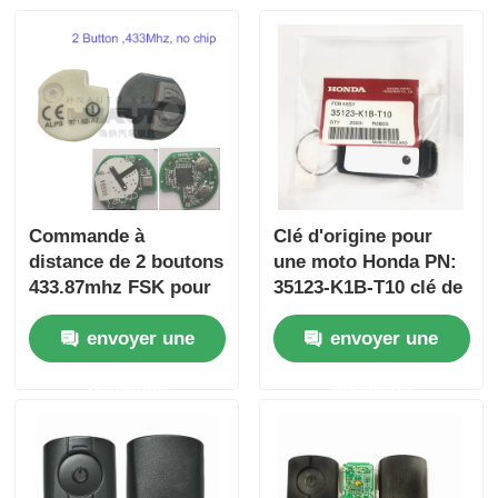
Commande à
Clé d'origine pour
distance de 2 boutons
une moto Honda PN:
433.87mhz FSK pour
35123-K1B-T10 clé de
Su-zuki Jim-ny 2005-
voiture à distance à
envoyer une
envoyer une
2017 Sans puce
trois boutons
37182-A7 Seule
FSK433.92MHz
demande
demande
commande en gros
ID47chip
MOQ 50pcs