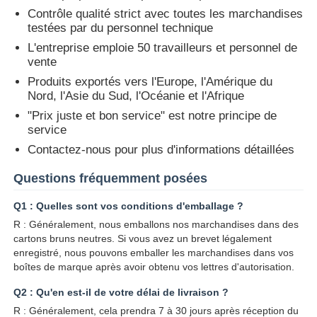
Contrôle qualité strict avec toutes les marchandises
testées par du personnel technique
voiture Key Shell
L'entreprise emploie 50 travailleurs et personnel de
vente
Produits exportés vers l'Europe, l'Amérique du
Blade de clé de voiture
Nord, l'Asie du Sud, l'Océanie et l'Afrique
"Prix juste et bon service" est notre principe de
Fraise à chanfreiner simple
service
Contactez-nous pour plus d'informations détaillées
programmeur de clé de voiture
Questions fréquemment posées
Q1 : Quelles sont vos conditions d'emballage ?
puce de transpondeur
R : Généralement, nous emballons nos marchandises dans des
cartons bruns neutres. Si vous avez un brevet légalement
enregistré, nous pouvons emballer les marchandises dans vos
Machine de serrurerie
boîtes de marque après avoir obtenu vos lettres d'autorisation.
Q2 : Qu'en est-il de votre délai de livraison ?
Clé intelligente KEYDIY
R : Généralement, cela prendra 7 à 30 jours après réception du