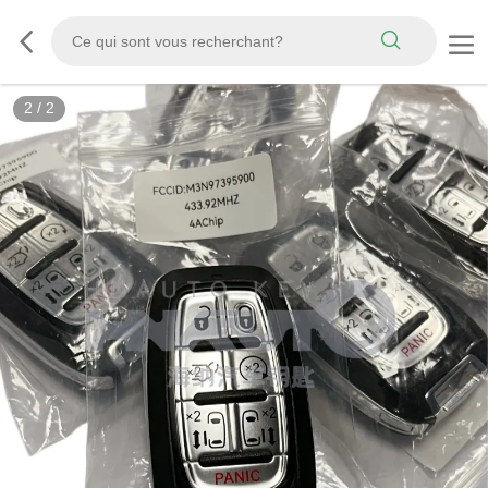
2
/
2