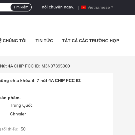
nói chuyện ngay.
|
Vietnamese
Tìm kiếm
Ệ CHÚNG TÔI
TIN TỨC
TẤT CẢ CÁC TRƯỜNG HỢP
7 Nút 4A CHIP FCC ID: M3N97395900
ông chìa khóa đi 7 nút 4A CHIP FCC ID:
 sản phẩm:
Trung Quốc
Chrysler
tối thiểu:
50