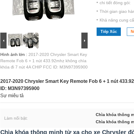
chi tiết đóng gói:
Thời gian giao hà
Khả năng cung cấ
Tiếp Xúc
N
Hình ảnh lớn :
2017-2020 Chrysler Smart Key
Remote Fob 6 + 1 nút 433.92mhz không chìa
khóa đi 7 nút 4A CHIP FCC ID: M3N97395900
2017-2020 Chrysler Smart Key Remote Fob 6 + 1 nút 433.9
ID: M3N97395900
Sự miêu tả
Chìa khóa thông m
Làm nổi bật:
Chìa khóa thông m
Chìa khóa thông minh từ xa cho xe Chrysler đ