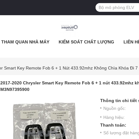
THAM QUAN NHÀ MÁY
KIỂM SOÁT CHẤT LƯỢNG
LIÊN H
er Smart Key Remote Fob 6 + 1 Nút 433.92mhz Không Chìa Khóa Đi 
2017-2020 Chrysler Smart Key Remote Fob 6 + 1 nút 433.92mhz kh
M3N97395900
Thông tin chi tiết
Nguồn gốc:
Hàng hiệu:
Thanh toán:
Số lượng đặt hàng 