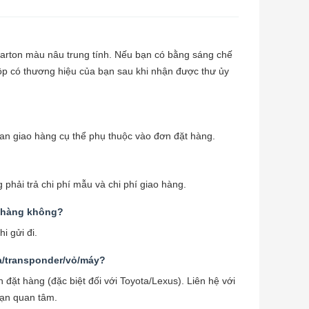
carton màu nâu trung tính. Nếu bạn có bằng sáng chế
ộp có thương hiệu của bạn sau khi nhận được thư ủy
ian giao hàng cụ thể phụ thuộc vào đơn đặt hàng.
phải trả chi phí mẫu và chi phí giao hàng.
o hàng không?
i gửi đi.
xa/transponder/vỏ/máy?
ặt hàng (đặc biệt đối với Toyota/Lexus). Liên hệ với
bạn quan tâm.