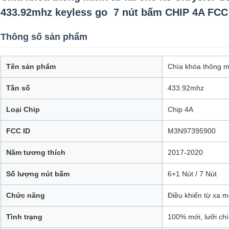
433.92mhz keyless go 7 nút bấm CHIP 4A FC
Thông số sản phẩm
Tên sản phẩm
Chìa khóa thông m
Tần số
433.92mhz
Loại Chip
Chip 4A
FCC ID
M3N97395900
Năm tương thích
2017-2020
Số lượng nút bấm
6+1 Nút / 7 Nút
Chức năng
Điều khiển từ xa 
Tình trạng
100% mới, lưỡi chì