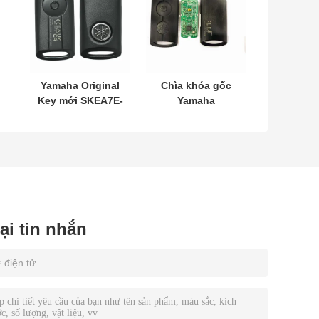
Yamaha Original
Chìa khóa gốc
Key mới SKEA7E-
Yamaha
03 B74-H6261-02
MODEL:SKEA7E-
662F-SKEA7D03
03 Dành cho Chìa
khóa thông minh
12
từ xa Yamaha
B74-H6261-
02/662F-
SKEA7D03
lại tin nhắn