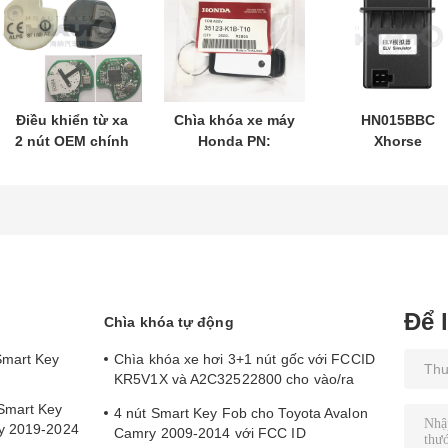
Điều khiển từ xa
Chìa khóa xe máy
HN015BBC
2 nút OEM chính
Honda PN:
Xhorse
hãng 433,87 MHz
35123-K1B-T10 3
XDMB11EN Bộ
FSK cho Su-zuki
nút
mô phỏng ESL
Jim-ny 2005-2017
FSK433.92MHz
ELV cho Benz
Không có chip
ID47chip từ xa
W204 W207 W2
37182-A7 Chỉ
điều khiển cho
bán buôn MOQ
50 chiếc
Để 
Chìa khóa tự động
Smart Key
Chìa khóa xe hơi 3+1 nút gốc với FCCID
KR5V1X và A2C32522800 cho vào/ra
không cần chìa
Smart Key
4 nút Smart Key Fob cho Toyota Avalon
ry 2019-2024
Camry 2009-2014 với FCC ID