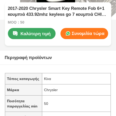
2017-2020 Chrysler Smart Key Remote Fob 6+1
κουμπιά 433.92mhz keyless go 7 κουμπιά CHIP
4A FCC ID: M3N97395900
MOQ：50
Συνομιλία τώρα
Καλύτερη τιμή
Περιγραφή προϊόντων
Τόπος καταγωγής
Κίνα
Μάρκα
Chrysler
Ποσότητα
50
παραγγελίας min