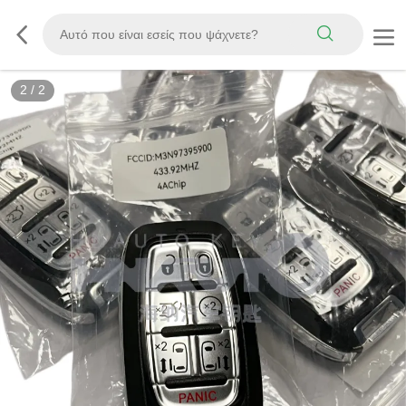
2
/
2