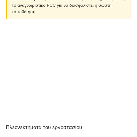
το αναγνωριστικό FCC για να διασφαλιστεί η σωστή
τοποθέτηση.
Σχετικά με εμάς
Γύρος εργοστασίων
Ποιοτικός έλεγχος
επαφή
Νέα
Όλες οι περιπτώσεις
Πλεονεκτήματα του εργοστασίου
Αυτόματα κλειδιά