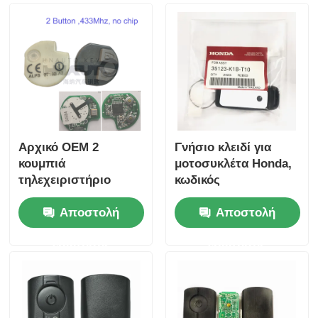
Αρχικό OEM 2
Γνήσιο κλειδί για
κουμπιά
μοτοσυκλέτα Honda,
τηλεχειριστήριο
κωδικός
433.87mhz FSK για
ανταλλακτικού:
Αποστολή
Αποστολή
Su-zuki Jim-ny 2005-
35123-K1B-T10,
2017 Χωρίς τσιπ
τηλεχειριστήριο
ερώτησης
ερώτησης
37182-A7 Μόνο
τριών κουμπιών
έλεγχος για χονδρικό
FSK433.92MHz με
MOQ 50pcs
τσιπ ID47