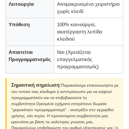
Λειτουργία
Απομακρυσμένο χειριστήριο
χωρίς κλειδί
Υπόθεση
100% καινούργια,
ακατέργαστη λεπίδα
κλειδιού
Απαιτείται
Ναι (Χρειάζεται
Προγραμματισμός
επαγγελματικός
προγραμματισμός)
Σημαντική σημείωση:
Παρακαλούμε επικοινωνήστε με
Αρχική Σελίδα
τον τοπικό σας κλειδαρά ή αντιπρόσωπο για να κόψετε/
προγραμματίσετε και να επιβεβαιώσετε τη
συμβατότητα.Ορισμένα οχήματα επιτρέπουν δωρεάν
Προϊόντα
"χειροκίνητο προγραμματισμό" - ανατρέξτε στο εγχειρίδιο
χρήσης, εάν ισχύει. Η προτεινόμενη συμβατότητα μας
ερευνάται με βάση τις καλύτερες γνώσεις μας.
Βίντεο
Παρακαλούμε επιβεβαιώστε τον αριθμό εξαρτήματος και / ή