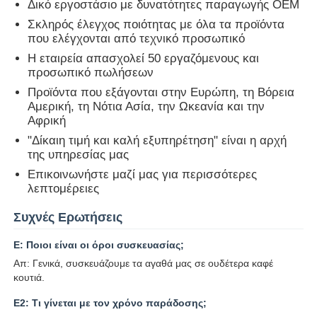
Δικό εργοστάσιο με δυνατότητες παραγωγής OEM
Σκληρός έλεγχος ποιότητας με όλα τα προϊόντα
αυτοκινητοκινητοκινητοκινητοκινητοκινητοκινητοκινητο
που ελέγχονται από τεχνικό προσωπικό
Η εταιρεία απασχολεί 50 εργαζόμενους και
προσωπικό πωλήσεων
Λεπίδα κλειδιού αυτοκινήτου
Προϊόντα που εξάγονται στην Ευρώπη, τη Βόρεια
Αμερική, τη Νότια Ασία, την Ωκεανία και την
Αφρική
Μονόγωνη μηχανή κοπής
"Δίκαιη τιμή και καλή εξυπηρέτηση" είναι η αρχή
της υπηρεσίας μας
βασικός προγραμματιστής αυτοκινήτων
Επικοινωνήστε μαζί μας για περισσότερες
λεπτομέρειες
Συχνές Ερωτήσεις
τσιπ αναμεταδοτών
Ε: Ποιοι είναι οι όροι συσκευασίας;
Μηχανή κλειδαριού
Απ: Γενικά, συσκευάζουμε τα αγαθά μας σε ουδέτερα καφέ
κουτιά.
Ε2: Τι γίνεται με τον χρόνο παράδοσης;
Κλειδί KEYDIY έξυπνο