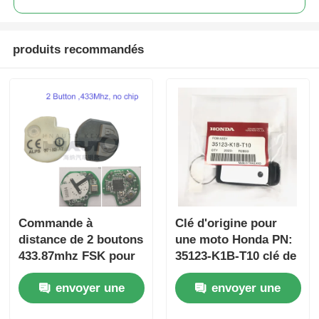
produits recommandés
Commande à
Clé d'origine pour
distance de 2 boutons
une moto Honda PN:
433.87mhz FSK pour
35123-K1B-T10 clé de
Su-zuki Jim-ny 2005-
voiture à distance à
envoyer une
envoyer une
2017 Sans puce
trois boutons
37182-A7 Seule
FSK433.92MHz
demande
demande