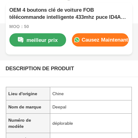
OEM 4 boutons clé de voiture FOB
télécommande intelligente 433mhz puce ID4A
sans clé aller pour Deepal S05 S07 S09 G318
MOQ：50
SL03 L07
Causez Maintenant
meilleur prix
DESCRIPTION DE PRODUIT
Lieu d'origine
Chine
Nom de marque
Deepal
Numéro de
déplorable
modèle