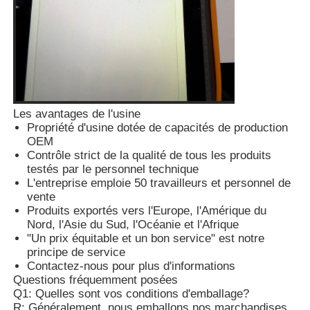
voiture Key Shell
Blade de clé de voiture
Les avantages de l'usine
Fraise à chanfreiner simple
Propriété d'usine dotée de capacités de production
OEM
Contrôle strict de la qualité de tous les produits
programmeur de clé de voiture
testés par le personnel technique
L'entreprise emploie 50 travailleurs et personnel de
vente
Produits exportés vers l'Europe, l'Amérique du
puce de transpondeur
Nord, l'Asie du Sud, l'Océanie et l'Afrique
"Un prix équitable et un bon service" est notre
principe de service
Machine de serrurerie
Contactez-nous pour plus d'informations
Questions fréquemment posées
Q1: Quelles sont vos conditions d'emballage?
Clé intelligente KEYDIY
R: Généralement, nous emballons nos marchandises