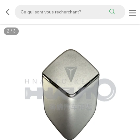
2
/
3