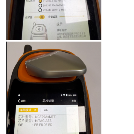
A propos de nous
Visite d'usine
Contrôle de la qualité
Contact
nouvelles
Tous les cas
Clés automatiques