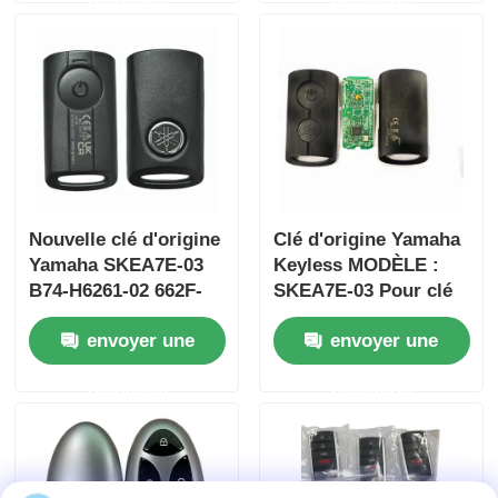
commande en gros
ID47chip
MOQ 50pcs
Nouvelle clé d'origine
Clé d'origine Yamaha
Yamaha SKEA7E-03
Keyless MODÈLE :
B74-H6261-02 662F-
SKEA7E-03 Pour clé
SKEA7D03
intelligente à distance
envoyer une
envoyer une
Yamaha B74-H6261-
02/662F-SKEA7D03
demande
demande