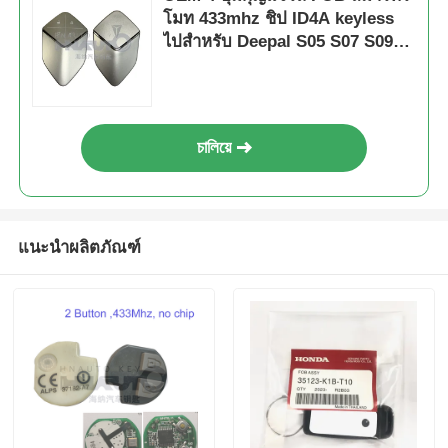
โมท 433mhz ชิป ID4A keyless
ไปสําหรับ Deepal S05 S07 S09
G318 SL03 L07
চালিয়ে
แนะนำผลิตภัณฑ์