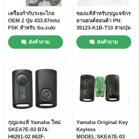
เครื่องกํากับระยะไกล
ของแท้สําหรับกุญแจจักร
OEM 2 ปุ่ม 433.87mhz
ยานยนต์ฮอนด้า PN:
FSK สําหรับ Su-zuki
35123-K1B-T10 สามปุ่ม
Jim-ny 2005-2017 ไม่มี
FSK433.92MHz
ส่งคำถาม
ส่งคำถาม
ชิป 37182-A7 เพียงควบ
ID47chip กุญแจรถยนต์
คุมสําหรับขายส่ง MOQ
ไกล
50pcs
กุญแจแท้ Yamaha ใหม่
Yamaha Original Key
SKEA7E-03 B74-
Keyless
H6261-02 662F-
MODEL:SKEA7E-03