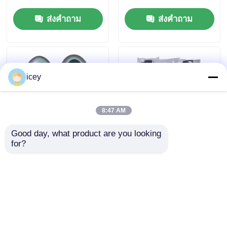
SKEA7D03
สําหรับ Yamaha Smart
ส่งคำถาม
ส่งคำถาม
Remote Key B74-
H6261-02/662F-
SKEA7D03
icey
8:47 AM
Good day, what product are you looking 
for?
2024-2025 Hyundai
2009-2014 TL Smart
Tuscon FOB Smart
Remote Key Fob 3+1
Key 4+1 Button
ปุ่ม FSK313.8mhz /
433MHz ID4A 95440-
PCF7945A / HITAG 2 /
ส่งคำถาม
ส่งคำถาม
N9500 กุญแจไกลใกล้
46 CHIP / FCC ID:
ชิด
M3N5WY8145 /
HON66