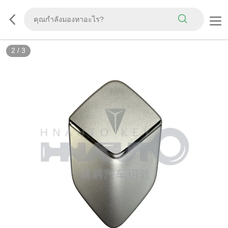
2
/
3