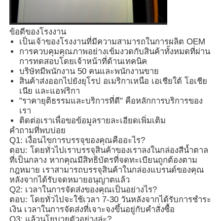
เปลือกกุญแจรถ
ข้อดีของโรงงาน
เป็นเจ้าของโรงงานที่มีความสามารถในการผลิต OEM
การควบคุมคุณภาพอย่างเข้มงวดกับสินค้าทั้งหมดที่ผ่าน
ใบมีดกุญแจรถ
การทดสอบโดยเจ้าหน้าที่ด้านเทคนิค
บริษัทมีพนักงาน 50 คนและพนักงานขาย
สินค้าส่งออกไปยังยุโรป อเมริกาเหนือ เอเชียใต้ โอเชีย
เครื่องตัดบดมุมเดียว
เนีย และแอฟริกา
"ราคายุติธรรมและบริการที่ดี" คือหลักการบริการของ
เรา
โปรแกรมเมอร์กุญแจรถ
ติดต่อเราเพื่อขอข้อมูลรายละเอียดเพิ่มเติม
คำถามที่พบบ่อย
Q1: เงื่อนไขการบรรจุของคุณคืออะไร?
ตอบ: โดยทั่วไปเราบรรจุสินค้าของเราลงในกล่องสีน้ำตาล
ชิปดาวเทียม
ที่เป็นกลาง หากคุณมีสิทธิบัตรที่จดทะเบียนถูกต้องตาม
กฎหมาย เราสามารถบรรจุสินค้าในกล่องแบรนด์ของคุณ
หลังจากได้รับจดหมายอนุญาตแล้ว
เครื่องล็อคชิม
Q2: เวลาในการจัดส่งของคุณเป็นอย่างไร?
ตอบ: โดยทั่วไปจะใช้เวลา 7-30 วันหลังจากได้รับการชำระ
เงิน เวลาในการจัดส่งที่เจาะจงขึ้นอยู่กับคำสั่งซื้อ
KEYDIY สมาชิกคีย์
Q3: แล้วนโยบายตัวอย่างล่ะ?