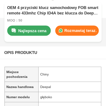
OEM 4 przyciski klucz samochodowy FOB smart
remote 433mhz Chip ID4A bez klucza do Deepal
S05 S07 S09 G318 SL03 L07
MOQ：50
Rozmawiaj teraz.
Najlepsza cena
OPIS PRODUKTU
Miejsce
Chiny
pochodzenia
Nazwa handlowa
Deepal
Numer modelu
głęboko