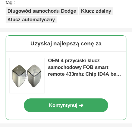
tagi:
Długowód samochodu Dodge
Klucz zdalny
Klucz automatyczny
Uzyskaj najlepszą cenę za
OEM 4 przyciski klucz
samochodowy FOB smart
remote 433mhz Chip ID4A bez
klucza do Deepal S05 S07 S09
G318 SL03 L07
Kontyntynuj