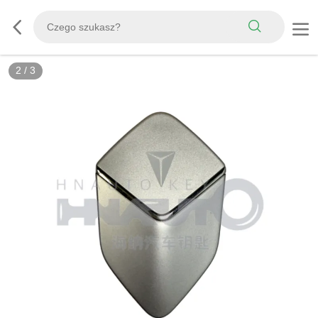
2
/
3