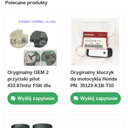
Polecane produkty
Oryginalny OEM 2
Oryginalny kluczyk
przyciski pilot
do motocykla Honda
433.87mhz FSK dla
PN: 35123-K1B-T10
Su-zuki Jim-ny 2005-
trójprzyciskowy
Wyślij zapytanie
Wyślij zapytanie
2017 Bez chipa 37182-
FSK433.92MHz
A7 Tylko sterowanie
ID47chip pilot do
dla hurtowej MOQ 50
kluczyka
sztuk
samochodowego