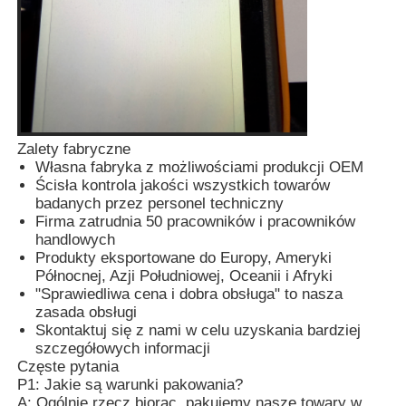
obudowa kluczyka samochodowego
Ostrza kluczyka samochodowego
Zalety fabryczne
Frez kątowy jednostronny
Własna fabryka z możliwościami produkcji OEM
Ścisła kontrola jakości wszystkich towarów
badanych przez personel techniczny
programista kluczy samochodowych
Firma zatrudnia 50 pracowników i pracowników
handlowych
Produkty eksportowane do Europy, Ameryki
Północnej, Azji Południowej, Oceanii i Afryki
chip transpondera
"Sprawiedliwa cena i dobra obsługa" to nasza
zasada obsługi
Skontaktuj się z nami w celu uzyskania bardziej
Automat do dorabiania kluczy
szczegółowych informacji
Częste pytania
P1: Jakie są warunki pakowania?
KEYDIY Inteligentny klucz
A: Ogólnie rzecz biorąc, pakujemy nasze towary w