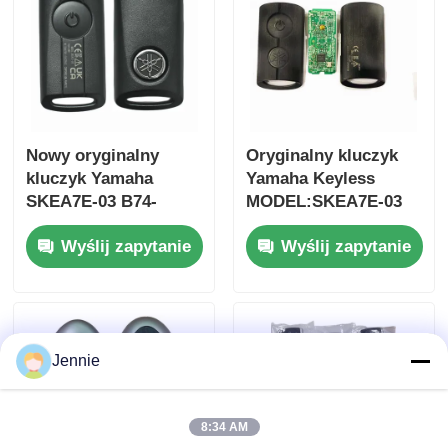
Nowy oryginalny
Oryginalny kluczyk
kluczyk Yamaha
Yamaha Keyless
SKEA7E-03 B74-
MODEL:SKEA7E-03
H6261-02 662F-
Do Yamaha Smart
Wyślij zapytanie
Wyślij zapytanie
SKEA7D03
Remote Key B74-
H6261-02/662F-
SKEA7D03
Jennie
8:34 AM