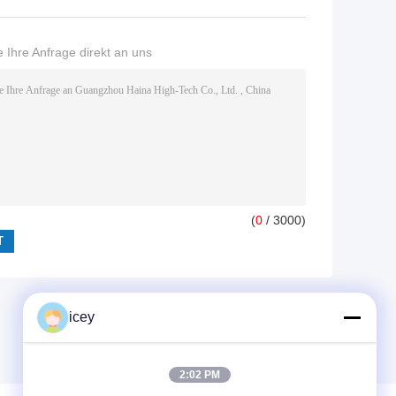
 Ihre Anfrage direkt an uns
(
0
/ 3000)
icey
2:02 PM