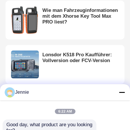
Wie man Fahrzeuginformationen
mit dem Xhorse Key Tool Max
PRO liest?
Lonsdor K518 Pro Kaufführer:
Vollversion oder FCV-Version
Jennie
K518 Volvo XC60
Programmierungs-
Bedienungsanleitung!
6:22 AM
Good day, what product are you looking 