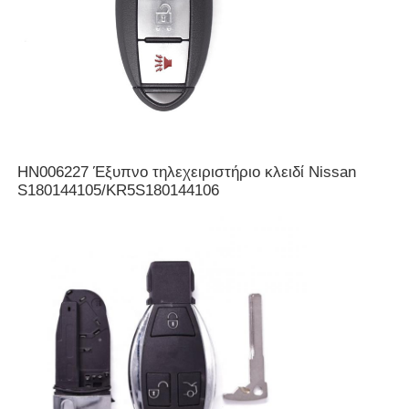
HN006227 Έξυπνο τηλεχειριστήριο κλειδί Nissan
S180144105/KR5S180144106