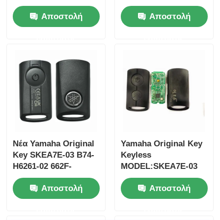
433.87mhz FSK για
ανταλλακτικού:
Αποστολή
Αποστολή
Su-zuki Jim-ny 2005-
35123-K1B-T10,
2017 Χωρίς τσιπ
τηλεχειριστήριο
ερώτησης
ερώτησης
37182-A7 Μόνο
τριών κουμπιών
έλεγχος για χονδρικό
FSK433.92MHz με
MOQ 50pcs
τσιπ ID47
Νέα Yamaha Original
Yamaha Original Key
Key SKEA7E-03 B74-
Keyless
H6261-02 662F-
MODEL:SKEA7E-03
SKEA7D03
Για την Yamaha
Αποστολή
Αποστολή
έξυπνο
τηλεχειριστήριο
ερώτησης
ερώτησης
κλειδί B74-H6261-