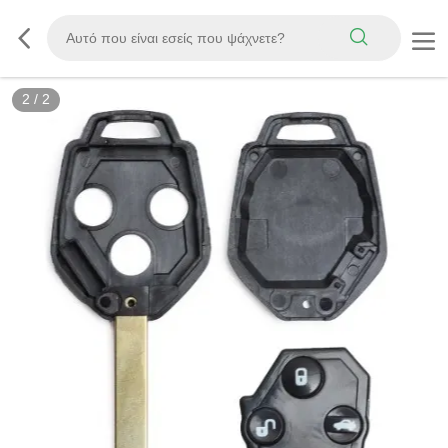
2
/
2