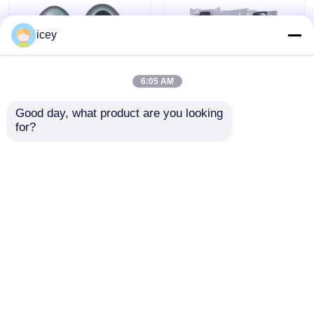
02/662F-SKEA7D03
icey
6:05 AM
Good day, what product are you looking 
for?
2024-2025 Hyundai
2009-2014 TL Smart
Tuscon FOB Smart
Remote Key Fob 3+1
Key 4+1 Button
κουμπιά
433MHz ID4A 95440-
FSK313.8mhz /
Αποστολή
Αποστολή
N9500 ​​Proximity
PCF7945A / HITAG 2 /
Remote Key
46 CHIP / FCC ID:
ερώτησης
ερώτησης
M3N5WY8145 /
HON66
Αρχική Σελίδα
Περίπου εμείς
επαφή
Desktop Site
Sitemap
Πολιτική μυστικότητας