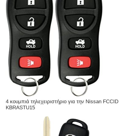
αυτοκινητοκινητοκινητοκινητοκινητοκινητοκινητοκινητο
Λεπίδα κλειδιού αυτοκινήτου
Μονόγωνη μηχανή κοπής
βασικός προγραμματιστής αυτοκινήτων
τσιπ αναμεταδοτών
4 κουμπιά τηλεχειριστήριο για την Nissan FCCID
KBRASTU15
Μηχανή κλειδαριού
Κλειδί KEYDIY έξυπνο