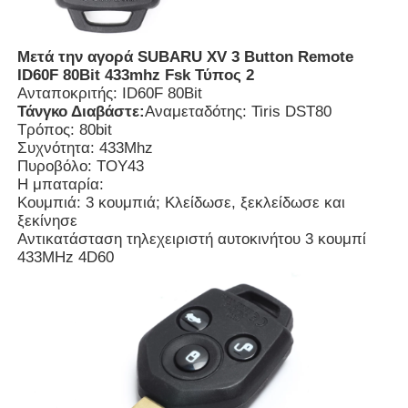
Μετά την αγορά SUBARU XV 3 Button Remote
ID60F 80Bit 433mhz Fsk Τύπος 2
Ανταποκριτής: ID60F 80Bit
Τάνγκο Διαβάστε:
Αναμεταδότης: Tiris DST80
Τρόπος: 80bit
Συχνότητα: 433Mhz
Πυροβόλο: TOY43
Η μπαταρία:
Κουμπιά: 3 κουμπιά; Κλείδωσε, ξεκλείδωσε και
ξεκίνησε
Αντικατάσταση τηλεχειριστή αυτοκινήτου 3 κουμπί
433MHz 4D60
Αρχική Σελίδα
Προϊόντα
Βίντεο