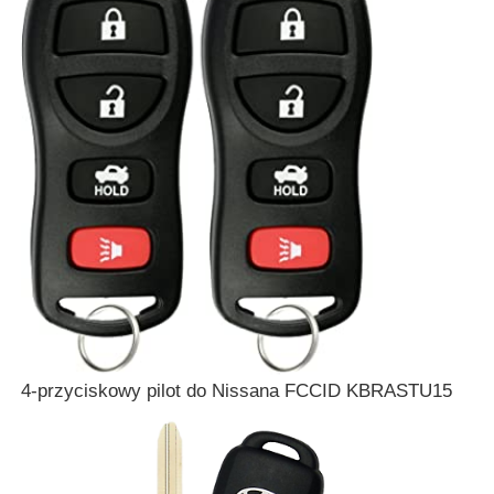
obudowa kluczyka samochodowego
Ostrza kluczyka samochodowego
Frez kątowy jednostronny
programista kluczy samochodowych
chip transpondera
4-przyciskowy pilot do Nissana FCCID KBRASTU15
Automat do dorabiania kluczy
KEYDIY Inteligentny klucz