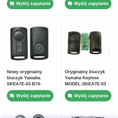
Wyślij zapytanie
Wyślij zapytanie
2017 Bez chipa 37182-
FSK433.92MHz
A7 Tylko sterowanie
ID47chip pilot do
dla hurtowej MOQ 50
kluczyka
sztuk
samochodowego
Nowy oryginalny
Oryginalny kluczyk
kluczyk Yamaha
Yamaha Keyless
SKEA7E-03 B74-
MODEL:SKEA7E-03
H6261-02 662F-
Do Yamaha Smart
Wyślij zapytanie
Wyślij zapytanie
SKEA7D03
Remote Key B74-
H6261-02/662F-
SKEA7D03