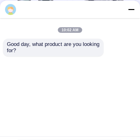
10:02 AM
Good day, what product are you looking 
for?
2024-2025 Hyundai
2009-2014 TL
Tuscon FOB Smart
Inteligentny Kluczyk
Key 4+1 Przycisk
Zdalny 3+1 przyciski
433MHz ID4A 95440-
FSK313.8mhz /
Wyślij zapytanie
Wyślij zapytanie
N9500
PCF7945A / HITAG 2 /
CHIP 46 / FCC ID:
M3N5WY8145 /
HON66
Dom
O nas
Skontaktuj się z nami
Desktop Site
Sitemap
Polityka prywatności