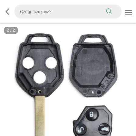
2
/
2