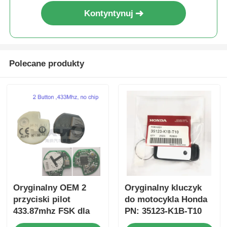
Kontyntynuj
Polecane produkty
Oryginalny OEM 2
Oryginalny kluczyk
przyciski pilot
do motocykla Honda
433.87mhz FSK dla
PN: 35123-K1B-T10
Su-zuki Jim-ny 2005-
trójprzyciskowy