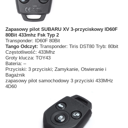
Zapasowy pilot SUBARU XV 3-przyciskowy ID60F
80Bit 433mhz Fsk Typ 2
Transponder: ID60F 80Bit
Tango Odczyt:
Transponder: Tiris DST80 Tryb: 80bit
Częstotliwość: 433Mhz
Groty klucza: TOY43
Bateria: –
Przyciski: 3 przyciski; Zamykanie, Otwieranie i
Bagażnik
zapasowy pilot samochodowy 3 przyciski 433MHz
4D60
Dom
Produkty
Filmy