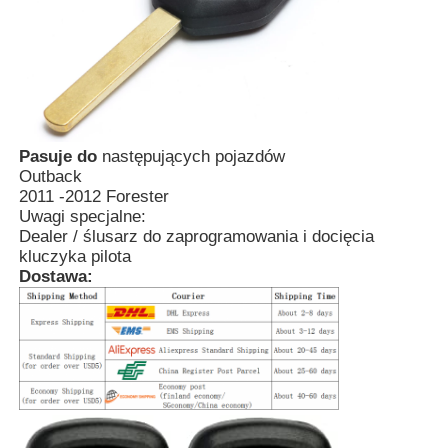
O nas
Wycieczka po fabryce
Pasuje do
następujących pojazdów
Outback
Kontrola jakości
2011 -2012 Forester
Uwagi specjalne:
Dealer / ślusarz do zaprogramowania i docięcia
Skontaktuj się z nami
kluczyka pilota
Dostawa:
Aktualności
Wszystkie przypadki
Klucze automatyczne